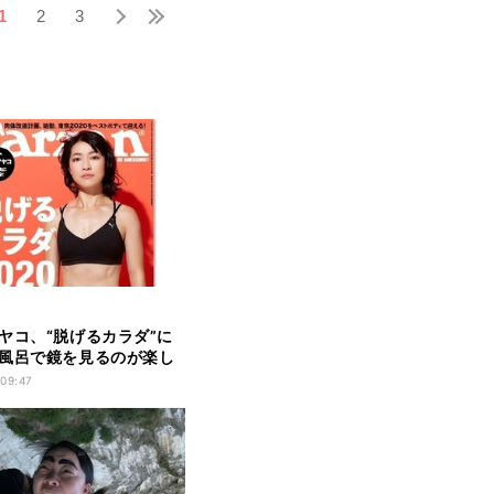
1
2
3
ヤコ、“脱げるカラダ”に
風呂で鏡を見るのが楽し
 09:47