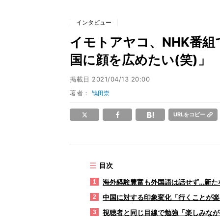
インタビュー
イモトアヤコ、NHK番組で
国に顔を広めたい(笑)」
掲載日
2021/04/13 20:00
著者：
鴇田崇
URLをコピー
目次
海外経験豊富も外国語は話せず…新た
1
中国に対する印象変化「行くことが楽
2
視聴者と同じ目線で勉強「楽しみなが
3