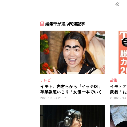
編集部が選ぶ関連記事
テレビ
芸能
イモト、内村らから『イッテQ!』
イモトア
卒業報道いじり「女優一本でいく
変貌「お
んだよな」
い」
2020/05/24 21:32
2019/12/14