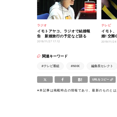
ラジオ
テレビ
イモトアヤコ、ラジオで結婚報
イモト、
告 新婚旅行の予定など語る
婚! 交
全文】
2019/11/27 17:12
2019/11/24
関連キーワード
#テレビ番組
#NHK
編集長セレクト
URLをコピー
※本記事は掲載時点の情報であり、最新のものと