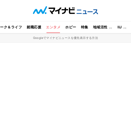
ワーク＆ライフ
就職応援
エンタメ
ホビー
特集
地域活性
IIJ
Googleでマイナビニュースを優先表示する方法