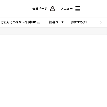
会員ページ
メニュー
はたらくの未来へ/日本HP
読者コーナー
おすすめナビ
マイナビB