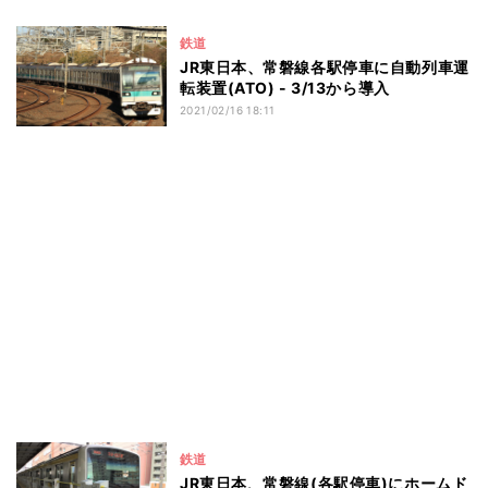
鉄道
JR東日本、常磐線各駅停車に自動列車運
転装置(ATO) - 3/13から導入
2021/02/16 18:11
鉄道
JR東日本、常磐線(各駅停車)にホームド