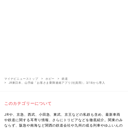
マイナビニューストップ
ホビー
鉄道
JR東日本、山手線「お客さま乗降連絡アプリ(社員用)」3/18から導入
このカテゴリーについて
JRや、京急、西武、小田急、東武、京王などの私鉄も含め、最新車両
や鉄道に関する耳寄り情報、さらにトリビアなどを徹底紹介。関東のみ
ならず、阪急や南海など関西の鉄道会社や九州の或る列車やゆふいんの