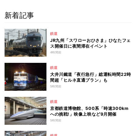
新着記事
鉄道
JR九州「スワローおひさま」ひなたフェ
ス開催日に夜間滞在イベント
4時間前
鉄道
大井川鐵道「夜行急行」総運転時間22時
間超「ヒルネ直通プラン」も
5時間前
鉄道
京都鉄道博物館、500系「時速300km
への挑戦!」映像上映など9月開催
5時間前
鉄道