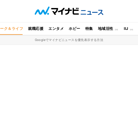
ワーク＆ライフ
就職応援
エンタメ
ホビー
特集
地域活性
IIJ
Googleでマイナビニュースを優先表示する方法