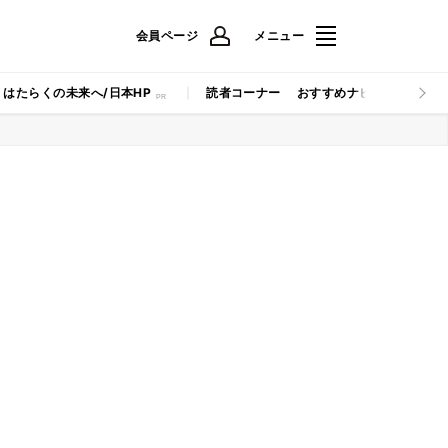
会員ページ
メニュー
はたらくの未来へ/日本HP
読者コーナー
おすすめナビ
マイナビB