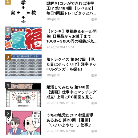
謎解き!コレができれば漢字
王!? 第1164回 【レベル2】
毎日1問脳トレ! ピタッとハマ
る漢字はどれだ?
18時間前
連載
【ドンキ】夏福袋＆セール開
催! 日用品からお菓子まで
1000～3000円の福袋が充
実、家電やアパレルなど人気
2026/08/04 15:51
商品も特価
脳トレクイズ 第647回 【見
た目はそっくり!?】漢字ドッ
ペルゲンガーを探せ!
19時間前
連載
婚活してみたら 第140回
【漫画】仕事中にマッチング
成立! 上司にPC画面を見られ
た結果…
2026/08/05 21:38
連載
うちの地元だけ!? 都道府県
あるある 第20回 【漫画】
「いよいよやな…」仕事より
優先は当然!? 兵庫県民の“祭
2026/08/05 07:00
連載
り愛”が熱すぎた