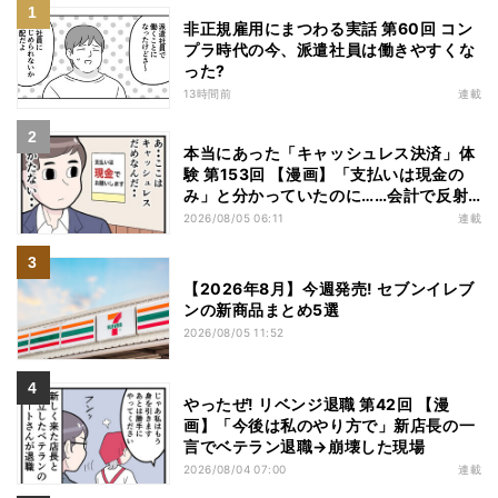
非正規雇用にまつわる実話 第60回 コン
プラ時代の今、派遣社員は働きやすくな
った?
13時間前
連載
本当にあった「キャッシュレス決済」体
験 第153回 【漫画】「支払いは現金の
み」と分かっていたのに……会計で反射
的に出してしまったものは
2026/08/05 06:11
連載
【2026年8月】今週発売! セブンイレブ
ンの新商品まとめ5選
2026/08/05 11:52
やったぜ! リベンジ退職 第42回 【漫
画】「今後は私のやり方で」新店長の一
言でベテラン退職→崩壊した現場
2026/08/04 07:00
連載