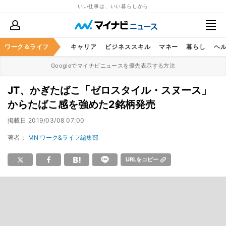
いい仕事は、いい暮らしから
ワーク＆ライフ
キャリア
ビジネススキル
マネー
暮らし
ヘ
Googleでマイナビニュースを優先表示する方法
JT、かぎたばこ「ゼロスタイル・スヌース」
からたばこ感を強めた2銘柄発売
掲載日
2019/03/08 07:00
著者：
MN ワーク&ライフ編集部
URLをコピー