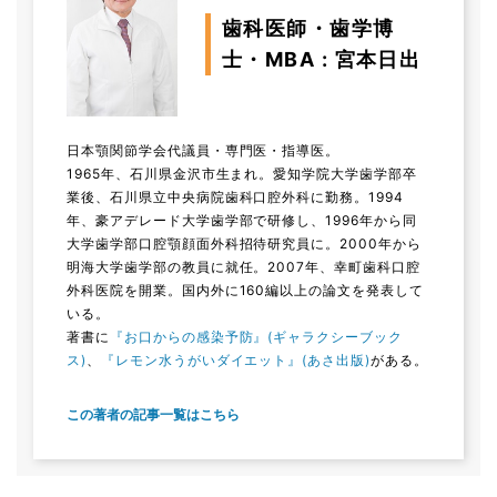
歯科医師・歯学博
士・MBA : 宮本日出
日本顎関節学会代議員・専門医・指導医。
1965年、石川県金沢市生まれ。愛知学院大学歯学部卒
業後、石川県立中央病院歯科口腔外科に勤務。1994
年、豪アデレード大学歯学部で研修し、1996年から同
大学歯学部口腔顎顔面外科招待研究員に。2000年から
明海大学歯学部の教員に就任。2007年、幸町歯科口腔
外科医院を開業。国内外に160編以上の論文を発表して
いる。
著書に
『お口からの感染予防』(ギャラクシーブック
ス)
、
『レモン水うがいダイエット』(あさ出版)
がある。
この著者の記事一覧はこちら