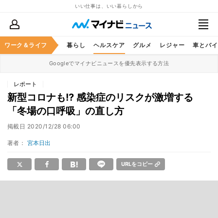
いい仕事は、いい暮らしから
ジネススキル
ワーク＆ライフ
マネー
暮らし
ヘルスケア
グルメ
レジャー
車とバイ
Googleでマイナビニュースを優先表示する方法
レポート
新型コロナも!? 感染症のリスクが激増する
「冬場の口呼吸」の直し方
掲載日
2020/12/28 06:00
著者：
宮本日出
URLをコピー