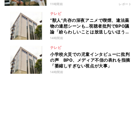
11時間前
レポート
テレビ
“獣人”共存の深夜アニメで喫煙、違法薬
物の連想シーンも…視聴者批判でBPO議
論「紛らわしいことは放送しないほう
が」
14時間前
テレビ
小学校火災での児童インタビューに批判
の声 BPO、メディア不信の表れを指摘
「萎縮しすぎない視点が大事」
14時間前