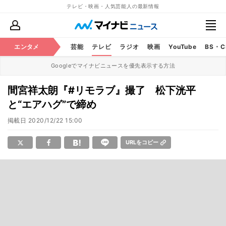
テレビ・映画・人気芸能人の最新情報
エンタメ
芸能
テレビ
ラジオ
映画
YouTube
BS・
Googleでマイナビニュースを優先表示する方法
間宮祥太朗『#リモラブ』撮了 松下洸平
と“エアハグ”で締め
掲載日
2020/12/22 15:00
URLをコピー