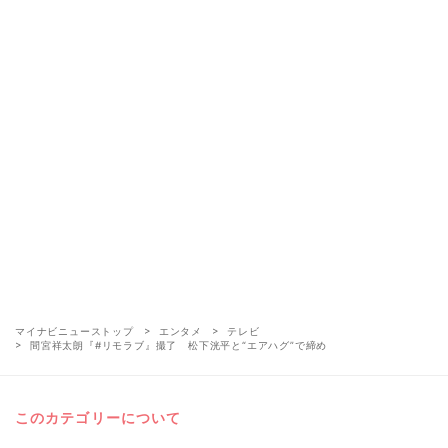
マイナビニューストップ
エンタメ
テレビ
間宮祥太朗『#リモラブ』撮了 松下洸平と“エアハグ”で締め
このカテゴリーについて