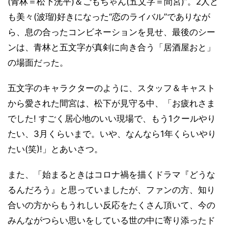
(青林＝松下洸平)＆ごもちゃん(五文字＝間宮)”。2人と
も美々(波瑠)好きになった“恋のライバル”でありなが
ら、息の合ったコンビネーションを見せ、最後のシー
ンは、青林と五文字が真剣に向き合う「居酒屋おと」
の場面だった。
五文字のキャラクターのように、スタッフ＆キャスト
から愛された間宮は、松下が見守る中、「お疲れさま
でした! すごく居心地のいい現場で、もう1クールやり
たい、3月くらいまで。いや、なんなら1年くらいやり
たい(笑)!」とあいさつ。
また、「始まるときはコロナ禍を描くドラマ『どうな
るんだろう』と思っていましたが、ファンの方、知り
合いの方からもうれしい反応をたくさん頂いて、今の
みんながつらい思いをしている世の中に寄り添ったド