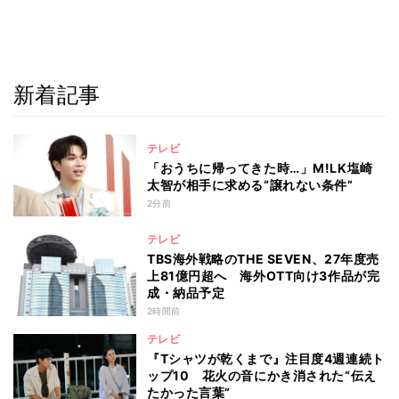
新着記事
テレビ
「おうちに帰ってきた時…」M!LK塩崎
太智が相手に求める“譲れない条件”
2分前
テレビ
TBS海外戦略のTHE SEVEN、27年度売
上81億円超へ 海外OTT向け3作品が完
成・納品予定
2時間前
テレビ
『Tシャツが乾くまで』注目度4週連続ト
ップ10 花火の音にかき消された“伝え
たかった言葉”