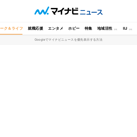
ワーク＆ライフ
就職応援
エンタメ
ホビー
特集
地域活性
IIJ
Googleでマイナビニュースを優先表示する方法