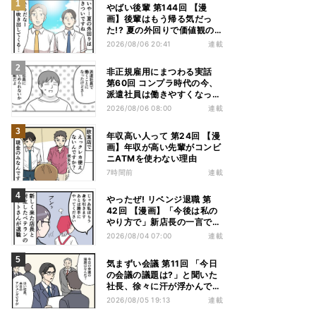
やばい後輩 第144回 【漫
画】後輩はもう帰る気だっ
た!? 夏の外回りで価値観の
違いを実感
2026/08/06 20:41
連載
非正規雇用にまつわる実話
第60回 コンプラ時代の今、
派遣社員は働きやすくなっ
た?
2026/08/06 08:00
連載
年収高い人って 第24回 【漫
画】年収が高い先輩がコンビ
ニATMを使わない理由
7時間前
連載
やったぜ! リベンジ退職 第
42回 【漫画】「今後は私の
やり方で」新店長の一言でベ
テラン退職→崩壊した現場
2026/08/04 07:00
連載
気まずい会議 第11回 「今日
の会議の議題は?」と聞いた
社長、徐々に汗が浮かんでき
た
2026/08/05 19:13
連載