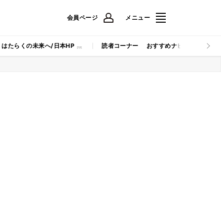
会員ページ
メニュー
はたらくの未来へ/日本HP
読者コーナー
おすすめナビ
マイナビB