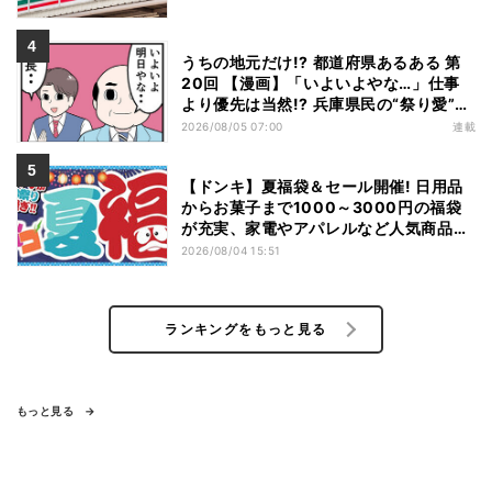
うちの地元だけ!? 都道府県あるある 第
20回 【漫画】「いよいよやな…」仕事
より優先は当然!? 兵庫県民の“祭り愛”が
熱すぎた
2026/08/05 07:00
連載
【ドンキ】夏福袋＆セール開催! 日用品
からお菓子まで1000～3000円の福袋
が充実、家電やアパレルなど人気商品も
特価
2026/08/04 15:51
ランキングをもっと見る
もっと見る