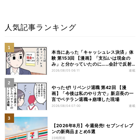
人気記事ランキング
本当にあった「キャッシュレス決済」体
験 第153回 【漫画】「支払いは現金の
み」と分かっていたのに……会計で反射
的に出してしまったものは
2026/08/05 06:11
連載
やったぜ! リベンジ退職 第42回 【漫
画】「今後は私のやり方で」新店長の一
言でベテラン退職→崩壊した現場
2026/08/04 07:00
連載
【2026年8月】今週発売! セブンイレブ
ンの新商品まとめ5選
23時間前