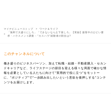
マイナビニューストップ
ワーク＆ライフ
「無料で大盛りにしろ」「できないなら土下座しろ」【実録】接客中のひどい要
求・ハラスメント調査 - “カスハラ”経験者の割合は?
このチャンネルについて
働き盛りのビジネスパーソン、加えて転職・結婚・不動産購入・セカン
ドキャリアなど、ライフステージの節目を迎える様々な局面で確かな情
報を必要としている人たちに向けて"実用的で役に立つ"をモットー
に、"ポジティブ"で"一歩踏み出したいという意欲を後押しする"コンテ
ンツをお届けします。