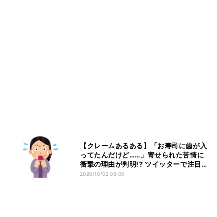
【クレームあるある】「お寿司に歯が入
ってたんだけど……」寄せられた苦情に
衝撃の理由が判明!? ツイッターで注目集
める
2020/10/02 09:00