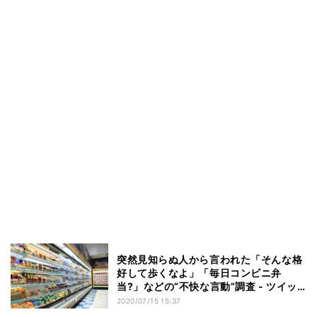
突然見知らぬ人から言われた「そんな格
好して歩くなよ」「毎日コンビニ弁
当?」などの“不快な言動”調査 - ツイッ
ターで話題の「ポテサラ事件」、あなた
2020/07/15 15:37
も経験したことある?