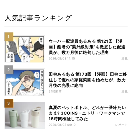
人気記事ランキング
ウーバー配達員あるある 第121回 【漫
画】酷暑の“紫外線対策”を徹底した配達
員が、数カ月後に絶句した理由
2026/08/08 11:15
連載
田舎あるある 第173回 【漫画】田舎に移
住して憧れの家庭菜園を始めたが、数カ
月後の光景に絶句
24時間前
連載
真夏のペットボトル、どれが一番冷たい
まま? 3COINS・ニトリ・ワークマンで
15時間検証してみた
2026/08/08 09:10
レポート