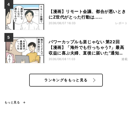
【漫画】リモート会議、都合が悪いとき
にZ世代がとった行動は......
2026/08/07 16:03
レポート
パワーカップルも楽じゃない 第22回
【漫画】「海外でも行っちゃう?」最高
収益に喜ぶ夫婦、直後に届いた“通知
書”で現実に戻された
2026/08/08 11:03
連載
ランキングをもっと見る
もっと見る