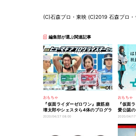
(C)石森プロ・東映 (C)2019 石森プ
編集部が選ぶ関連記事
おもちゃ
おもちゃ
『仮面ライダーゼロワン』腹筋崩
『仮面ラ
壊太郎やシェスタら4体のプログラ
愛公認の
イズキーが商品化
精細デジ
2020/04/27 08:00
2020/04/17