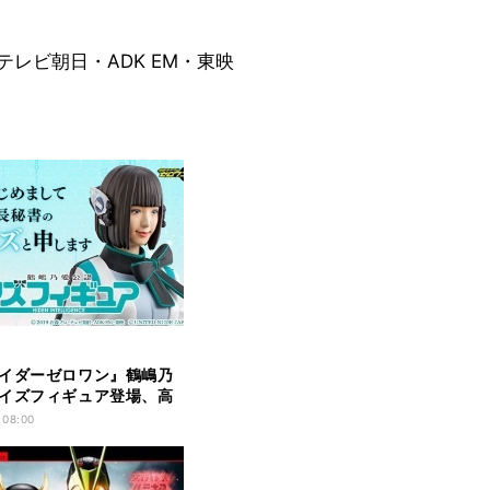
ロ・テレビ朝日・ADK EM・東映
イダーゼロワン』鶴嶋乃
イズフィギュア登場、高
タルプリントで顔再現
 08:00