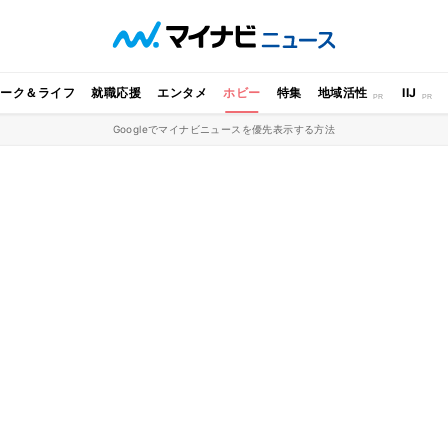
ワーク＆ライフ
就職応援
エンタメ
ホビー
特集
地域活性
IIJ
Googleでマイナビニュースを優先表示する方法