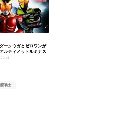
ダークウガとゼロワンが
アルティメットルミナス
に登場
 20:45
假面骑士