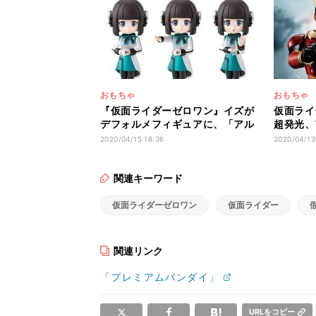
おもちゃ
おもちゃ
『仮面ライダーゼロワン』イズが
仮面ライ
デフォルメフィギュアに、「アル
超発光、
トじゃないと!」版も
シリーズ
2020/04/15 18:36
2020/04/13
関連キーワード
仮面ライダーゼロワン
仮面ライダー
関連リンク
「プレミアムバンダイ」
URLをコピー