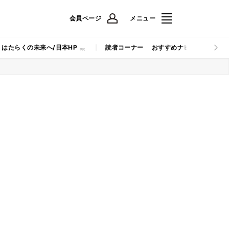
会員ページ
メニュー
はたらくの未来へ/日本HP
読者コーナー
おすすめナビ
マイナビB