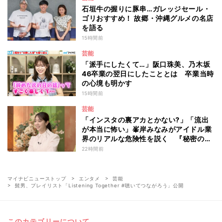
石垣牛の握りに豚串…ガレッジセール・
ゴリおすすめ！ 故郷・沖縄グルメの名店
を語る
15時間前
芸能
「派手にしたくて…」阪口珠美、乃木坂
46卒業の翌日にしたこととは 卒業当時
の心境も明かす
15時間前
芸能
「インスタの裏アカとかない?」「流出
が本当に怖い」峯岸みなみがアイドル業
界のリアルな危険性を説く 『秘密のマ
マ園』特別編
22時間前
マイナビニューストップ
エンタメ
芸能
髭男、プレイリスト「Listening Together #聴いてつながろう」公開
このカテゴリーについて