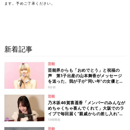
ます。予めご了承ください。
新着記事
芸能
芸能界からも「おめでとう」と祝福の
声 第1子出産の山本舞香がメッセージ
を送った、我が子が“同い年”の女優と
は 今月1日には2年在籍した所属事務所
9分前
からの退所を報告「自分の進むべき道を
芸能
改めて考えながら…」
乃木坂46賀喜遥香「メンバーのみんなが
めちゃくちゃ喜んでくれて」大阪でのラ
イブで毎回届く“親戚からの差し入れ”と
は？
13時間前
芸能