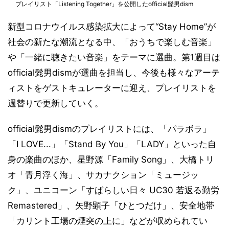
プレイリスト「Listening Together」を公開したofficial髭男dism
新型コロナウイルス感染拡大によって“Stay Home”が
社会の新たな潮流となる中、「おうちで楽しむ音楽」
や「一緒に聴きたい音楽」をテーマに選曲。第1週目は
official髭男dismが選曲を担当し、今後も様々なアーテ
ィストをゲストキュレーターに迎え、プレイリストを
週替りで更新していく。
official髭男dismのプレイリストには、「パラボラ」
「I LOVE...」「Stand By You」「LADY」といった自
身の楽曲のほか、星野源「Family Song」、大橋トリ
オ「青月浮く海」、サカナクション「ミュージッ
ク」、ユニコーン「すばらしい日々 UC30 若返る勤労
Remastered」、矢野顕子「ひとつだけ」、安全地帯
「カリント工場の煙突の上に」などが収められてい