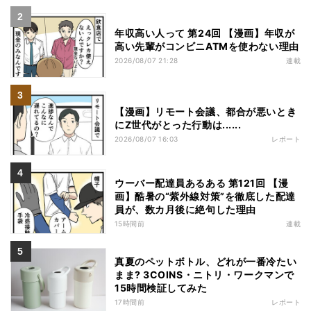
年収高い人って 第24回 【漫画】年収が
高い先輩がコンビニATMを使わない理由
2026/08/07 21:28
連載
【漫画】リモート会議、都合が悪いとき
にZ世代がとった行動は......
2026/08/07 16:03
レポート
ウーバー配達員あるある 第121回 【漫
画】酷暑の“紫外線対策”を徹底した配達
員が、数カ月後に絶句した理由
15時間前
連載
真夏のペットボトル、どれが一番冷たい
まま? 3COINS・ニトリ・ワークマンで
15時間検証してみた
17時間前
レポート