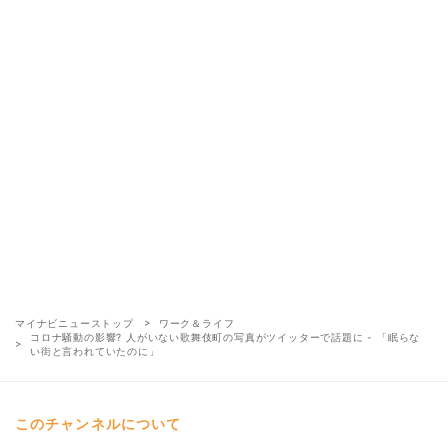
マイナビニューストップ
ワーク＆ライフ
コロナ騒動の影響? 人がいない歌舞伎町の写真がツイッターで話題に - 「眠らな
い街と言われていたのに」
このチャンネルについて