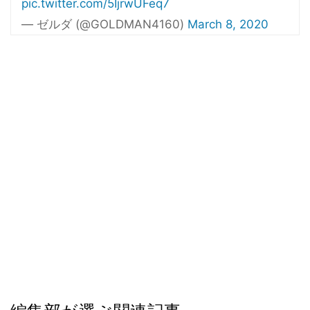
pic.twitter.com/5IjrwUFeq7
— ゼルダ (@GOLDMAN4160)
March 8, 2020