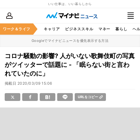
いい仕事は、いい暮らしから
ワーク＆ライフ
キャリア
ビジネススキル
マネー
暮らし
ヘ
Googleでマイナビニュースを優先表示する方法
コロナ騒動の影響? 人がいない歌舞伎町の写真
がツイッターで話題に - 「眠らない街と言わ
れていたのに」
掲載日
2020/03/09 15:06
URLをコピー