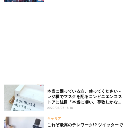
本当に困っている方、使ってください -
レジ横でマスクを配るコンビニエンスス
トアに注目「本当に凄い。尊敬しかな
い」
2020/03/06 15:10
キャリア
これぞ最高のテレワーク!? ツイッターで