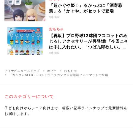
『超かぐや姫！』るかっぷに「酒寄彩
葉」＆「かぐや」がセットで登場
1時間前
おもちゃ
【再販】プロ野球12球団マスコットのめ
じるしアクセサリーが再登場!「今回こそ
は手に入れたい」「つば九郎欲しい」と
話題
1時間前
マイナビニューストップ
ホビー
おもちゃ
『ガンダムSEED』PGストライクガンダムが最新フォーマットで登場
このカテゴリーについて
子ども向けからシニア向けまで、幅広い記事ラインナップで最新情報を
お届けします。