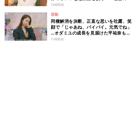
マ園』特別編
10時間前
芸能
同棲解消を決断、正直な思いを吐露、笑
顔で「じゃあね、バイバイ。元気でね」
…オダミユの成長を見届けた平祐奈も思
わず涙 『ガールオアレディ3』
11時間前