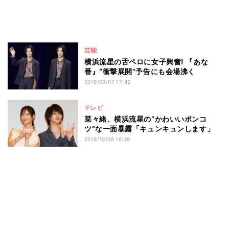
芸能
横浜流星の舌ペロに女子興奮! 『あな
番』“衝撃展開”予告にも会場沸く
2019/09/07 17:42
テレビ
菜々緒、横浜流星の“かわいいポンコ
ツ”な一面暴露「キュンキュンします」
2019/10/08 16:39