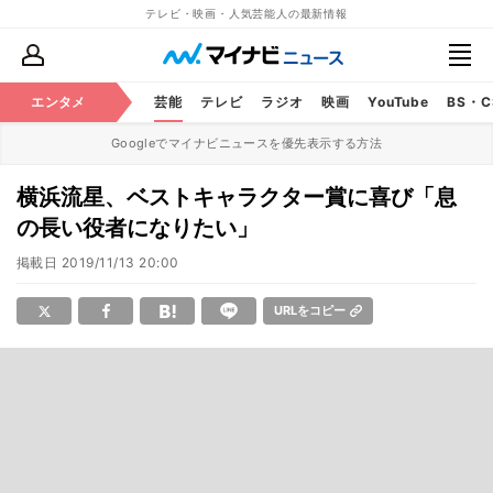
テレビ・映画・人気芸能人の最新情報
エンタメ
芸能
テレビ
ラジオ
映画
YouTube
BS・
Googleでマイナビニュースを優先表示する方法
横浜流星、ベストキャラクター賞に喜び「息
の長い役者になりたい」
掲載日
2019/11/13 20:00
URLをコピー