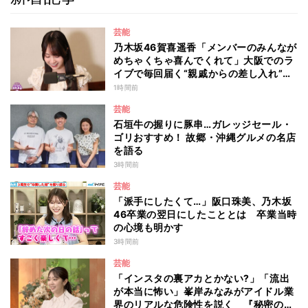
芸能
乃木坂46賀喜遥香「メンバーのみんなが
めちゃくちゃ喜んでくれて」大阪でのラ
イブで毎回届く“親戚からの差し入れ”と
は？
1時間前
芸能
石垣牛の握りに豚串…ガレッジセール・
ゴリおすすめ！ 故郷・沖縄グルメの名店
を語る
3時間前
芸能
「派手にしたくて…」阪口珠美、乃木坂
46卒業の翌日にしたこととは 卒業当時
の心境も明かす
3時間前
芸能
「インスタの裏アカとかない?」「流出
が本当に怖い」峯岸みなみがアイドル業
界のリアルな危険性を説く 『秘密のマ