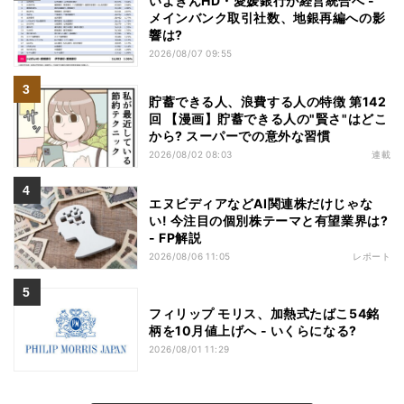
いよぎんHD・愛媛銀行が経営統合へ -
メインバンク取引社数、地銀再編への影
響は?
2026/08/07 09:55
貯蓄できる人、浪費する人の特徴 第142
回 【漫画】貯蓄できる人の"賢さ"はどこ
から? スーパーでの意外な習慣
2026/08/02 08:03
連載
エヌビディアなどAI関連株だけじゃな
い! 今注目の個別株テーマと有望業界は?
- FP解説
2026/08/06 11:05
レポート
フィリップ モリス、加熱式たばこ54銘
柄を10月値上げへ - いくらになる?
2026/08/01 11:29