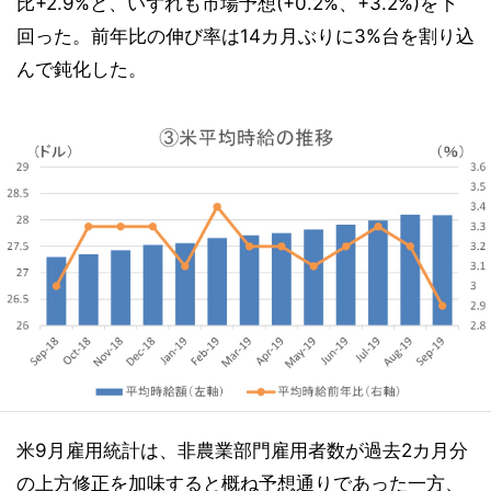
比+2.9%と、いずれも市場予想(+0.2%、+3.2%)を下
回った。前年比の伸び率は14カ月ぶりに3%台を割り込
んで鈍化した。
米9月雇用統計は、非農業部門雇用者数が過去2カ月分
の上方修正を加味すると概ね予想通りであった一方、