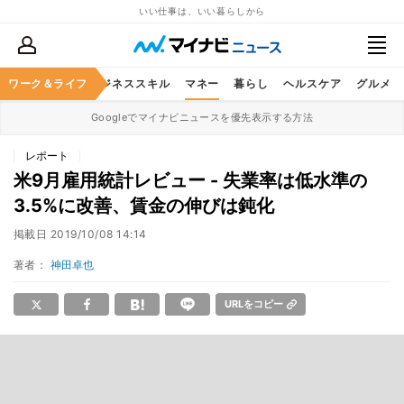
いい仕事は、いい暮らしから
ワーク＆ライフ
キャリア
ビジネススキル
マネー
暮らし
ヘルスケア
グルメ
Googleでマイナビニュースを優先表示する方法
レポート
米9月雇用統計レビュー - 失業率は低水準の
3.5%に改善、賃金の伸びは鈍化
掲載日
2019/10/08 14:14
著者：
神田卓也
URLをコピー