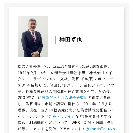
神田卓也
株式会社外為どっとコム総合研究所 取締役調査部長。
1991年9月、4年半の証券会社勤務を経て株式会社メイ
タン・トラディションに入社。為替(ドル/円スポットデ
スク)を皮切りに、資金(デポジット)、金利デリバティブ
等、各種金融商品の国際取引仲介業務を担当。その後、
2009年7月に
外為どっとコム総合研究所
の創業に参画
し、為替相場・市場の調査に携わる。2011年12月より
現職。現在、個人FX投資家に向けた為替情報の配信(デ
イリーレポート
『外為トゥデイ』
など)を主業務とする
傍ら、相場動向などについて、WEB・新聞・雑誌・テレ
ビ等にコメントを発信。
Xアカウント：
@kandaTakuya