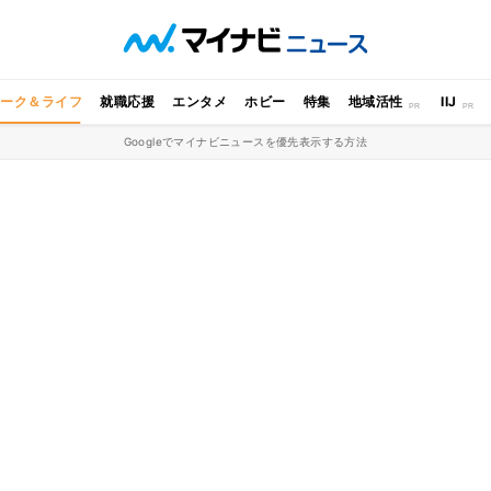
ワーク＆ライフ
就職応援
エンタメ
ホビー
特集
地域活性
IIJ
Googleでマイナビニュースを優先表示する方法