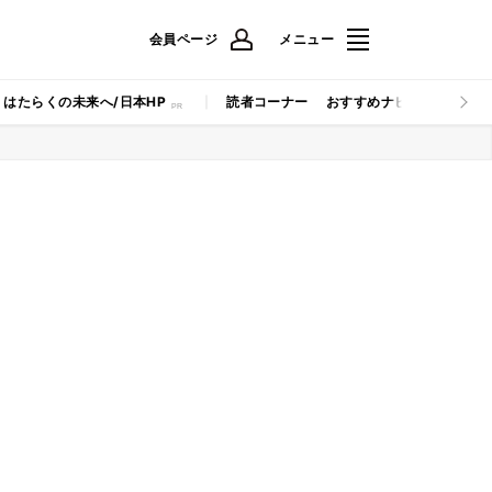
会員ページ
メニュー
はたらくの未来へ/日本HP
読者コーナー
おすすめナビ
マイナビB