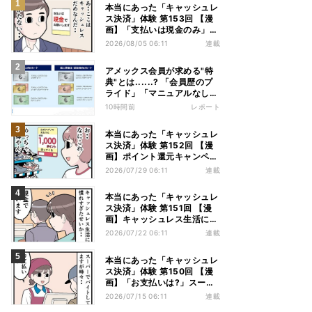
本当にあった「キャッシュレ
ス決済」体験 第153回 【漫
画】「支払いは現金のみ」と
分かっていたのに……会計で
2026/08/05 06:11
連載
反射的に出してしまったもの
は
アメックス会員が求める"特
典"とは......? 「会員歴のプ
ライド」「マニュアルなしの
コンシェルジュ」など担当者
10時間前
レポート
から聞いた"裏話"も
本当にあった「キャッシュレ
ス決済」体験 第152回 【漫
画】ポイント還元キャンペー
ンにつられてアプリを入れた
2026/07/29 06:11
連載
結果……お得を逃したまさか
の理由
本当にあった「キャッシュレ
ス決済」体験 第151回 【漫
画】キャッシュレス生活に慣
れすぎた結果…現金払いの人
2026/07/22 06:11
連載
を見ると「理由」を推理して
しまう
本当にあった「キャッシュレ
ス決済」体験 第150回 【漫
画】「お支払いは?」スーパ
ーのレジで遭遇した店員泣か
2026/07/15 06:11
連載
せの行動とは……