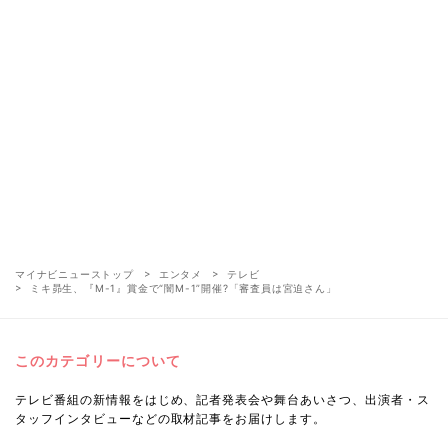
マイナビニューストップ
エンタメ
テレビ
ミキ昴生、『M-1』賞金で“闇M-1”開催?「審査員は宮迫さん」
このカテゴリーについて
テレビ番組の新情報をはじめ、記者発表会や舞台あいさつ、出演者・ス
タッフインタビューなどの取材記事をお届けします。