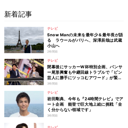
新着記事
テレビ
Snow Manの未来を最年少＆最年長が語
る ラウールがパリへ、深澤辰哉は武蔵
小山へ
2時間前
テレビ
閉幕後にサッカーW杯特別企画、パンサ
ー尾形興奮も中継回線トラブルで「ピン
芸人に勝手にツッコむアワード」が緊急
開幕『脱力タイムズ』
3時間前
テレビ
岩田剛典、今年も『24時間テレビ』でア
ート企画 能登で巨大地上絵に挑戦「全
く分からない領域です」
3時間前
テレビ