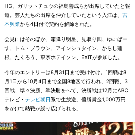
HG、ガリットチュウの福島善成らが出席していたと報
道。芸人たちの出席を仲介していたという入江は、
吉
本興業
から4日付で契約を解除された。
会見にはそのほか、霜降り明星、見取り図、ゆにばー
す、トム・ブラウン、アインシュタイン、からし蓮
根、たくろう、東京ホテイソン、EXITが参加した。
今年のエントリーは8月31日まで受け付け。1回戦は8
月1日から10月4日まで全国8地区で行われ、2回戦、3
回戦、準々決勝、準決勝をへて、決勝戦は12月にABC
テレビ・
テレビ朝日
系で生放送。優勝賞金1,000万円
をかけて熱戦が繰り広げられる。