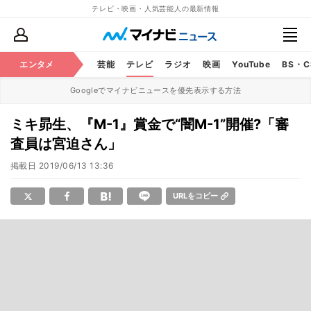
テレビ・映画・人気芸能人の最新情報
エンタメ
芸能
テレビ
ラジオ
映画
YouTube
BS・
Googleでマイナビニュースを優先表示する方法
ミキ昴生、『M-1』賞金で“闇M-1”開催?「審
査員は宮迫さん」
掲載日
2019/06/13 13:36
URLをコピー