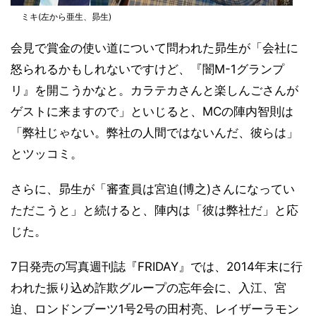
ミキ(左から亜生、昴生)
会見で賞金の使い道について問われた昴生が「会社に
怒られるかもしれないですけど、『闇M-1グランプ
リ』を開こうかなと。カラテカさんと楽しんごさんが
ゲストに来ますので」といじると、MCの陣内智則は
「弊社じゃない。弊社の人間ではないんだ、彼らは」
とツッコミ。
さらに、昴生が「審査員は宮迫(博之)さんになってい
ただこうと」と続けると、陣内は「彼は弊社だ」と応
じた。
7日発売の写真週刊誌『FRIDAY』では、2014年末に行
われた振り込め詐欺グループの忘年会に、入江、宮
迫、ロンドンブーツ1号2号の田村亮、レイザーラモン