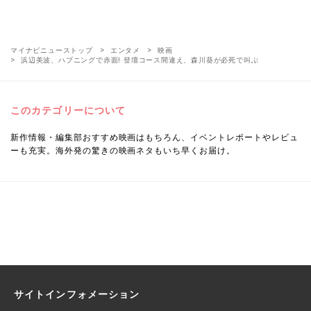
マイナビニューストップ
エンタメ
映画
浜辺美波、ハプニングで赤面! 登壇コース間違え、森川葵が必死で叫ぶ
このカテゴリーについて
新作情報・編集部おすすめ映画はもちろん、イベントレポートやレビュ
ーも充実。海外発の驚きの映画ネタもいち早くお届け。
サイトインフォメーション