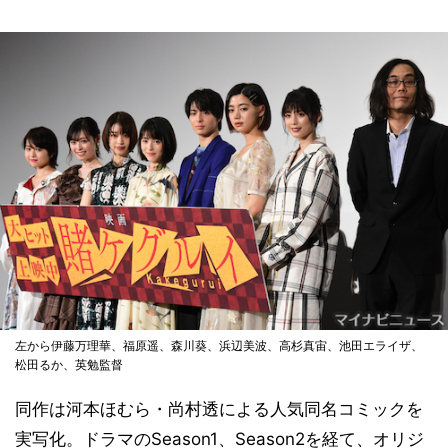
左から伊藤万理華、福原遥、森川葵、浜辺美波、高杉真宙、池田エライザ、
松田るか、英勉監督
同作は河本ほむら・尚村透による人気同名コミックを
実写化。ドラマのSeason1、Season2を経て、オリジ