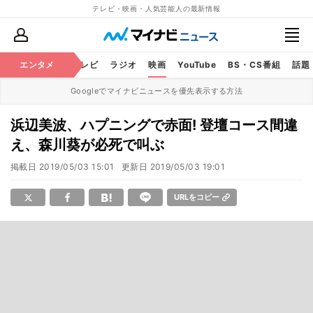
テレビ・映画・人気芸能人の最新情報
エンタメ
芸能
テレビ
ラジオ
映画
YouTube
BS・CS番組
話題
Googleでマイナビニュースを優先表示する方法
浜辺美波、ハプニングで赤面! 登壇コース間違
え、森川葵が必死で叫ぶ
掲載日
2019/05/03 15:01
更新日
2019/05/03 19:01
URLをコピー