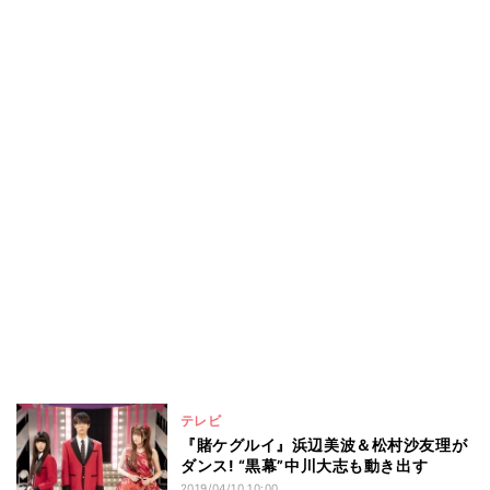
テレビ
『賭ケグルイ』浜辺美波＆松村沙友理が
ダンス! “黒幕”中川大志も動き出す
2019/04/10 10:00