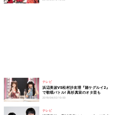
テレビ
浜辺美波VS松村沙友理『賭ケグルイ2』
で歌唱バトル! 高杉真宙のオタ芸も
2019/04/03 10:00
テレビ