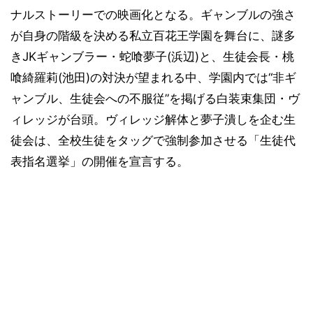
ナルストーリーでの映画化となる。ギャンブルの強さ
が自身の階級を決める私立百花王学園を舞台に、謎多
きJKギャンブラー・蛇喰夢子(浜辺)と、生徒会長・桃
喰綺羅莉(池田)の対決が望まれる中、学園内では“非ギ
ャンブル、生徒会への不服従”を掲げる白装束集団・ヴ
ィレッジが台頭。ヴィレッジ解体と夢子潰しを企む生
徒会は、全校生徒をタッグで強制参加させる「生徒代
表指名選挙」の開催を宣言する。