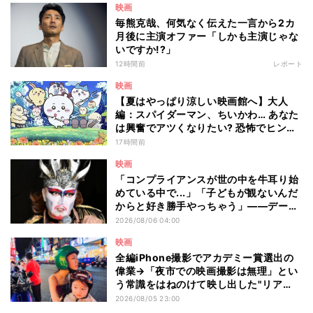
映画
毎熊克哉、何気なく伝えた一言から2カ
月後に主演オファー「しかも主演じゃな
いですか!?」
12時間前
レポート
映画
【夏はやっぱり涼しい映画館へ】大人
編：スパイダーマン、ちいかわ… あなた
は興奮でアツくなりたい? 恐怖でヒンヤ
リしたい? - 編集部が注目する最新映画5
17時間前
選
映画
「コンプライアンスが世の中を牛耳り始
めている中で...」「子どもが観ないんだ
からと好き勝手やっちゃう」――デーモ
ン閣下が語る映画『レディ・オア・ノッ
2026/08/06 04:00
ト2』の"狂気"とは?
映画
全編iPhone撮影でアカデミー賞選出の
偉業→「夜市での映画撮影は無理」とい
う常識をはねのけて映し出した"リア
ル"とは――ツォウ監督が語る映画『左
2026/08/05 23:00
利き少女』の舞台裏