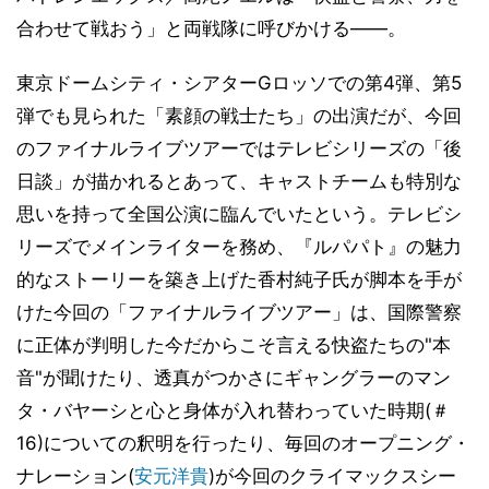
合わせて戦おう」と両戦隊に呼びかける――。
東京ドームシティ・シアターGロッソでの第4弾、第5
弾でも見られた「素顔の戦士たち」の出演だが、今回
のファイナルライブツアーではテレビシリーズの「後
日談」が描かれるとあって、キャストチームも特別な
思いを持って全国公演に臨んでいたという。テレビシ
リーズでメインライターを務め、『ルパパト』の魅力
的なストーリーを築き上げた香村純子氏が脚本を手が
けた今回の「ファイナルライブツアー」は、国際警察
に正体が判明した今だからこそ言える快盗たちの"本
音"が聞けたり、透真がつかさにギャングラーのマン
タ・バヤーシと心と身体が入れ替わっていた時期(＃
16)についての釈明を行ったり、毎回のオープニング・
ナレーション(
安元洋貴
)が今回のクライマックスシー