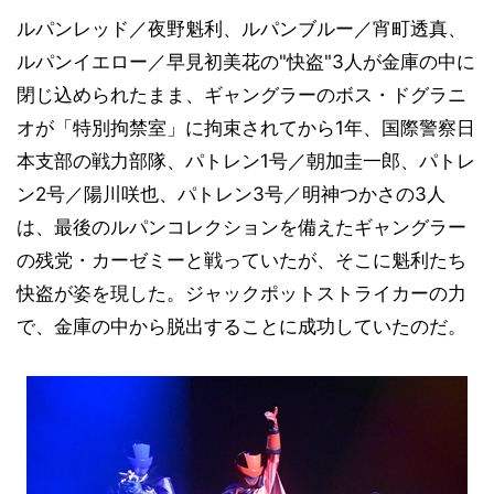
ルパンレッド／夜野魁利、ルパンブルー／宵町透真、
ルパンイエロー／早見初美花の"快盗"3人が金庫の中に
閉じ込められたまま、ギャングラーのボス・ドグラニ
オが「特別拘禁室」に拘束されてから1年、国際警察日
本支部の戦力部隊、パトレン1号／朝加圭一郎、パトレ
ン2号／陽川咲也、パトレン3号／明神つかさの3人
は、最後のルパンコレクションを備えたギャングラー
の残党・カーゼミーと戦っていたが、そこに魁利たち
快盗が姿を現した。ジャックポットストライカーの力
で、金庫の中から脱出することに成功していたのだ。