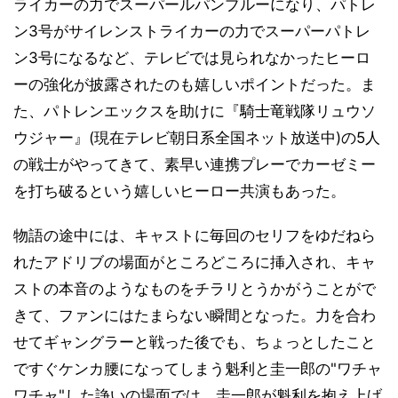
ライカーの力でスーパールパンブルーになり、パトレ
ン3号がサイレンストライカーの力でスーパーパトレ
ン3号になるなど、テレビでは見られなかったヒーロ
ーの強化が披露されたのも嬉しいポイントだった。ま
た、パトレンエックスを助けに『騎士竜戦隊リュウソ
ウジャー』(現在テレビ朝日系全国ネット放送中)の5人
の戦士がやってきて、素早い連携プレーでカーゼミー
を打ち破るという嬉しいヒーロー共演もあった。
物語の途中には、キャストに毎回のセリフをゆだねら
れたアドリブの場面がところどころに挿入され、キャ
ストの本音のようなものをチラリとうかがうことがで
きて、ファンにはたまらない瞬間となった。力を合わ
せてギャングラーと戦った後でも、ちょっとしたこと
ですぐケンカ腰になってしまう魁利と圭一郎の"ワチャ
ワチャ"した諍いの場面では、圭一郎が魁利を抱え上げ