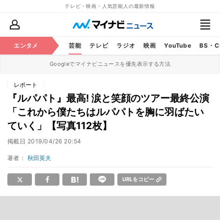
テレビ・映画・人気芸能人の最新情報
エンタメ
芸能
テレビ
ラジオ
映画
YouTube
BS・
Googleでマイナビニュースを優先表示する方法
レポート
『ルパパト』最高! 涙と笑顔のツアー最終公演
「これから僕たちはルパパトを胸に羽ばたい
ていく」【写真112枚】
掲載日
2019/04/26 20:54
著者：
秋田英夫
URLをコピー