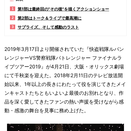
第1部は最終回の"その後"を描くアクションショー
1
第2部はトーク＆ライブで最高潮に
2
サプライズ、そして感動のラスト
3
2019年3月17日より開催されていた『快盗戦隊ルパン
レンジャーVS警察戦隊パトレンジャー ファイナルラ
イブツアー2019』が4月21日、大阪・オリックス劇場
にて千秋楽を迎えた。2018年2月11日のテレビ放送開
始以来、1年以上の長きにわたって役を演じてきたメイ
ンキャストたちともいよいよ最後のお別れとなり、作
品を深く愛してきたファンの熱い声援を受けながら感
動・感激の舞台を見事に務め上げた。