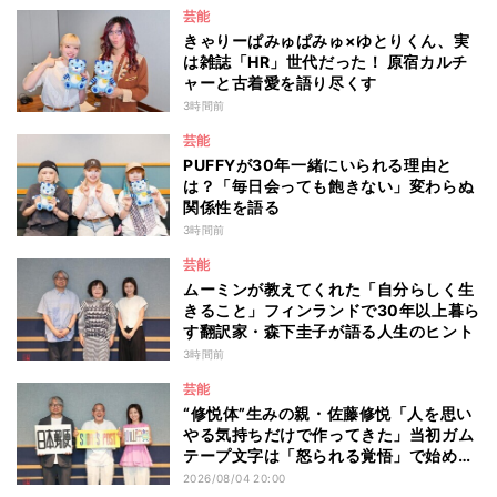
芸能
きゃりーぱみゅぱみゅ×ゆとりくん、実
は雑誌「HR」世代だった！ 原宿カルチ
ャーと古着愛を語り尽くす
3時間前
芸能
PUFFYが30年一緒にいられる理由と
は？「毎日会っても飽きない」変わらぬ
関係性を語る
3時間前
芸能
ムーミンが教えてくれた「自分らしく生
きること」フィンランドで30年以上暮ら
す翻訳家・森下圭子が語る人生のヒント
3時間前
芸能
“修悦体”生みの親・佐藤修悦「人を思い
やる気持ちだけで作ってきた」当初ガム
テープ文字は「怒られる覚悟」で始め
た？
2026/08/04 20:00