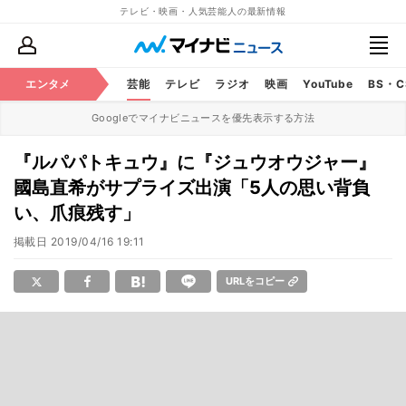
テレビ・映画・人気芸能人の最新情報
エンタメ
芸能
テレビ
ラジオ
映画
YouTube
BS・
Googleでマイナビニュースを優先表示する方法
『ルパパトキュウ』に『ジュウオウジャー』
國島直希がサプライズ出演「5人の思い背負
い、爪痕残す」
掲載日
2019/04/16 19:11
URLをコピー