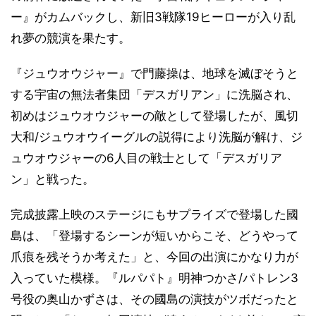
ー』がカムバックし、新旧3戦隊19ヒーローが入り乱
れ夢の競演を果たす。
『ジュウオウジャー』で門藤操は、地球を滅ぼそうと
する宇宙の無法者集団「デスガリアン」に洗脳され、
初めはジュウオウジャーの敵として登場したが、風切
大和/ジュウオウイーグルの説得により洗脳が解け、ジ
ュウオウジャーの6人目の戦士として「デスガリア
ン」と戦った。
完成披露上映のステージにもサプライズで登場した國
島は、「登場するシーンが短いからこそ、どうやって
爪痕を残そうか考えた」と、今回の出演にかなり力が
入っていた模様。『ルパパト』明神つかさ/パトレン3
号役の奥山かずさは、その國島の演技がツボだったと