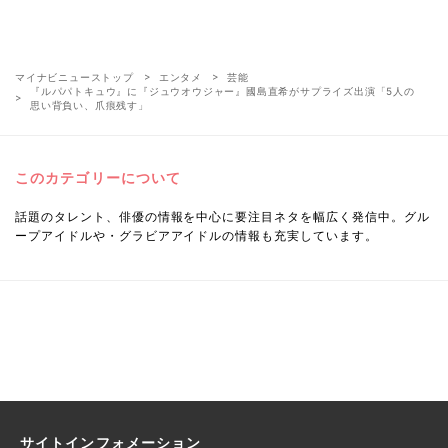
マイナビニューストップ
エンタメ
芸能
『ルパパトキュウ』に『ジュウオウジャー』國島直希がサプライズ出演「5人の
思い背負い、爪痕残す」
このカテゴリーについて
話題のタレント、俳優の情報を中心に要注目ネタを幅広く発信中。グル
ープアイドルや・グラビアアイドルの情報も充実しています。
サイトインフォメーション