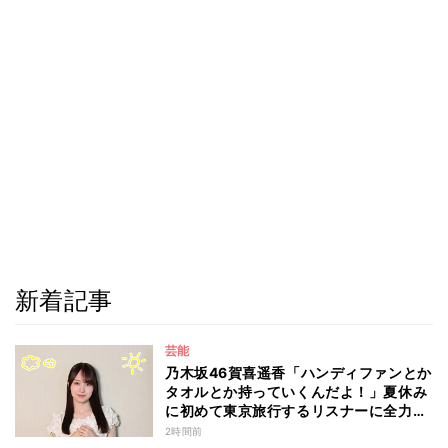
新着記事
芸能
乃木坂46賀喜遥香「ハンディファンとか
タオルとか持っていくんだよ！」夏休み
に初めて東京旅行するリスナーに全力ア
ドバイス！
2時間前