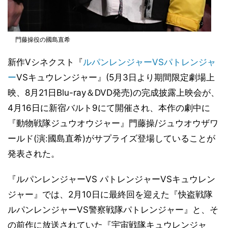
門藤操役の國島直希
新作Vシネクスト『
ルパンレンジャーVSパトレンジャ
ー
VSキュウレンジャー』(5月3日より期間限定劇場上
映、8月21日Blu-ray＆DVD発売)の完成披露上映会が、
4月16日に新宿バルト9にて開催され、本作の劇中に
『動物戦隊ジュウオウジャー』門藤操/ジュウオウザワ
ールド(演:國島直希)がサプライズ登場していることが
発表された。
『ルパンレンジャーVS パトレンジャーVSキュウレン
ジャー』では、2月10日に最終回を迎えた『快盗戦隊
ルパンレンジャーVS警察戦隊パトレンジャー』と、そ
の前作に放送されていた『宇宙戦隊キュウレンジャ