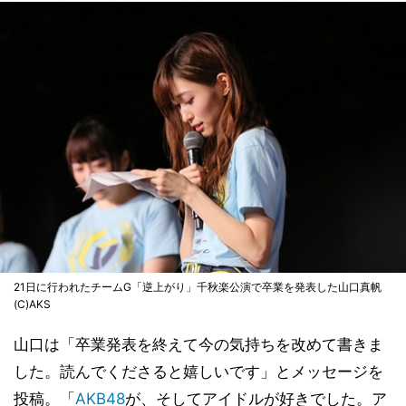
21日に行われたチームG「逆上がり」千秋楽公演で卒業を発表した山口真帆
(C)AKS
山口は「卒業発表を終えて今の気持ちを改めて書きま
した。読んでくださると嬉しいです」とメッセージを
投稿。「
AKB48
が、そしてアイドルが好きでした。ア