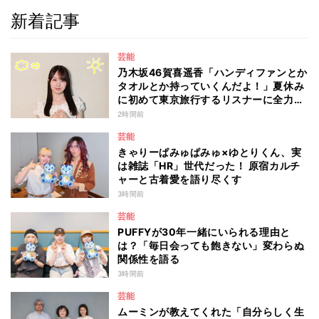
新着記事
芸能
乃木坂46賀喜遥香「ハンディファンとか
タオルとか持っていくんだよ！」夏休み
に初めて東京旅行するリスナーに全力ア
ドバイス！
2時間前
芸能
きゃりーぱみゅぱみゅ×ゆとりくん、実
は雑誌「HR」世代だった！ 原宿カルチ
ャーと古着愛を語り尽くす
3時間前
芸能
PUFFYが30年一緒にいられる理由と
は？「毎日会っても飽きない」変わらぬ
関係性を語る
3時間前
芸能
ムーミンが教えてくれた「自分らしく生