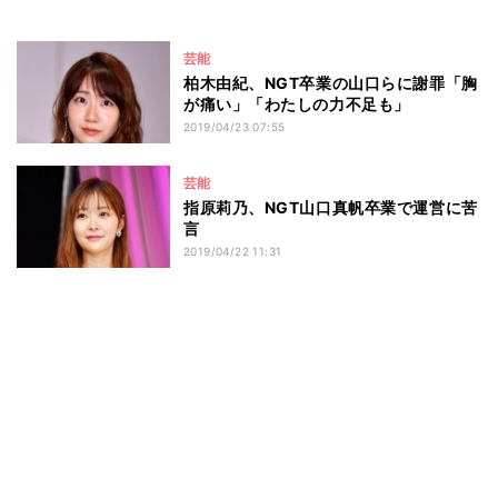
芸能
柏木由紀、NGT卒業の山口らに謝罪「胸
が痛い」「わたしの力不足も」
2019/04/23 07:55
芸能
指原莉乃、NGT山口真帆卒業で運営に苦
言
2019/04/22 11:31