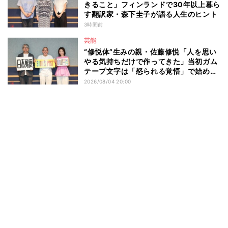
きること」フィンランドで30年以上暮ら
す翻訳家・森下圭子が語る人生のヒント
3時間前
芸能
“修悦体”生みの親・佐藤修悦「人を思い
やる気持ちだけで作ってきた」当初ガム
テープ文字は「怒られる覚悟」で始め
た？
2026/08/04 20:00