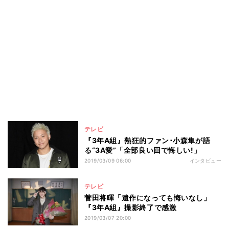
テレビ
『3年A組』熱狂的ファン･小森隼が語
る“3A愛”「全部良い回で悔しい!」
2019/03/09 06:00
インタビュー
テレビ
菅田将暉「遺作になっても悔いなし」
『3年A組』撮影終了で感激
2019/03/07 20:00