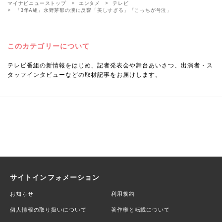
マイナビニューストップ
エンタメ
テレビ
『3年A組』永野芽郁の涙に反響「美しすぎる」「こっちが号泣」
このカテゴリーについて
テレビ番組の新情報をはじめ、記者発表会や舞台あいさつ、出演者・ス
タッフインタビューなどの取材記事をお届けします。
サイトインフォメーション
お知らせ
利用規約
個人情報の取り扱いについて
著作権と転載について