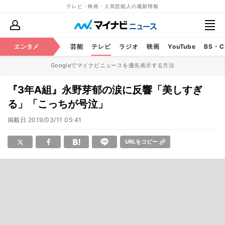
テレビ・映画・人気芸能人の最新情報
エンタメ
芸能
テレビ
ラジオ
映画
YouTube
BS・
Googleでマイナビニュースを優先表示する方法
『3年A組』永野芽郁の涙に反響「美しすぎ
る」「こっちが号泣」
掲載日
2019/03/11 05:41
URLをコピー