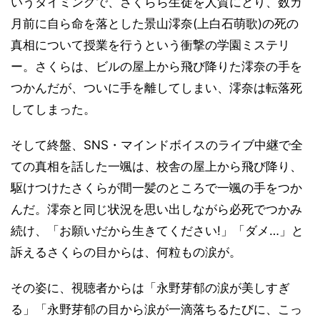
いうタイミングで、さくらら生徒を人質にとり、数カ
月前に自ら命を落とした景山澪奈(上白石萌歌)の死の
真相について授業を行うという衝撃の学園ミステリ
ー。さくらは、ビルの屋上から飛び降りた澪奈の手を
つかんだが、ついに手を離してしまい、澪奈は転落死
してしまった。
そして終盤、SNS・マインドボイスのライブ中継で全
ての真相を話した一颯は、校舎の屋上から飛び降り、
駆けつけたさくらが間一髪のところで一颯の手をつか
んだ。澪奈と同じ状況を思い出しながら必死でつかみ
続け、「お願いだから生きてください!」「ダメ…」と
訴えるさくらの目からは、何粒もの涙が。
その姿に、視聴者からは「永野芽郁の涙が美しすぎ
る」「永野芽郁の目から涙が一滴落ちるたびに、こっ