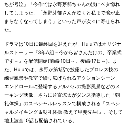
ちが号泣」「今作では永野芽郁ちゃんの涙にベタ惚れ
してしまった」「永野芽郁さんが泣くと私まで涙が止
まらなくなってしまう」といった声が次々に寄せられ
た。
ドラマは10日に最終回を迎えたが、Huluではオリジナ
ルストーリー『3年A組－今から皆さんだけの、卒業式
です－』を配信開始(前編:10日～、後編:17日～)。ま
た、Huluでは、永野が第1話で披露したプロレス技の
練習風景や教室で繰り広げられるアクションシーン、
エンドロールに登場するアルバムの撮影風景などのメ
ーキング映像、さらに片寄涼太がダンス指導した「朝
礼体操」のスペシャルレッスンで構成される『スペシ
ャルメイキング＆朝礼体操 教えて甲斐先生!』、そして
地上波全10話も配信されている。