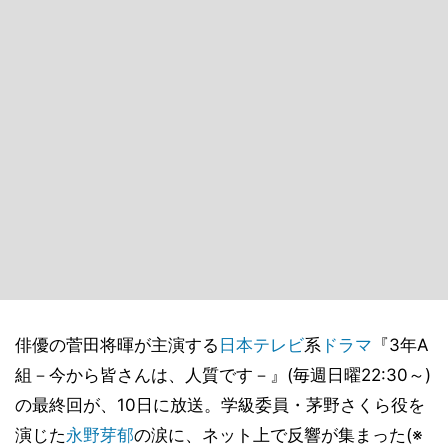
俳優の菅田将暉が主演する
日本テレビ
系
ドラマ
『3年A
組－今から皆さんは、人質です－』(毎週日曜22:30～)
の最終回が、10日に放送。学級委員・茅野さくら役を
演じた
永野芽郁
の涙に、ネット上で反響が集まった(※