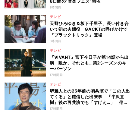
6日間の“音楽フェス”開催
8時間前
テレビ
天野ひろゆき＆坂下千里子、長い付き合
いで初の夫婦役 GACKTの呼びかけで
『ブラックトリック』登場
8時間前
テレビ
『VIVANT』宮下今日子が第14話から出
演 敵か、それとも…第2シーズンのキ
ーパーソン
17時間前
テレビ
堺雅人との25年前の初共演で「この人出
てくる」と確信した出来事 『半沢直
樹』後の再共演でも「すげえ…」 俳優
としての“初体験”を阿部寛が告白
17時間前