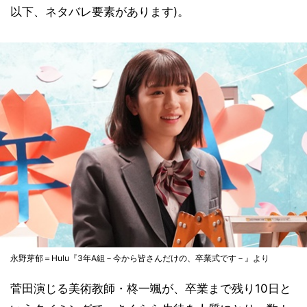
以下、ネタバレ要素があります)。
永野芽郁＝Hulu『3年A組－今から皆さんだけの、卒業式です－』より
菅田演じる美術教師・柊一颯が、卒業まで残り10日と