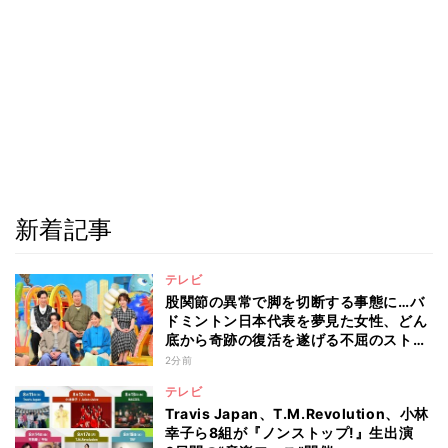
新着記事
テレビ
股関節の異常で脚を切断する事態に…バ
ドミントン日本代表を夢見た女性、どん
底から奇跡の復活を遂げる不屈のストー
リー『仰天』が再現
2分前
テレビ
Travis Japan、T.M.Revolution、小林
幸子ら8組が『ノンストップ!』生出演