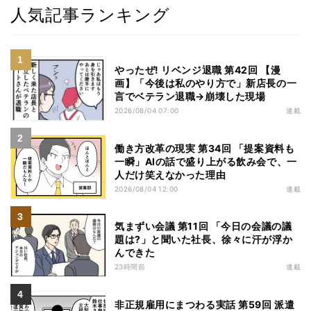
人気記事ランキング
やったぜ! リベンジ退職 第42回 【漫
画】「今後は私のやり方で」新店長の一
言でベテラン退職→崩壊した現場
2026/08/04 07:00
連載
働き方改革の現実 第34回 「提案資料も
一瞬」AIの話で盛り上がる飲み会で、一
人だけ笑えなかった理由
2026/08/04 12:00
連載
気まずい会議 第11回 「今日の会議の議
題は?」と聞いた社長、徐々に汗が浮か
んできた
23時間前
連載
非正規雇用にまつわる実話 第59回 派遣