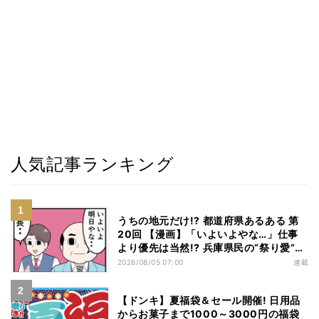
人気記事ランキング
うちの地元だけ!? 都道府県あるある 第
20回 【漫画】「いよいよやな…」仕事
より優先は当然!? 兵庫県民の“祭り愛”が
熱すぎた
2026/08/05 07:00
連載
【ドンキ】夏福袋＆セール開催! 日用品
からお菓子まで1000～3000円の福袋