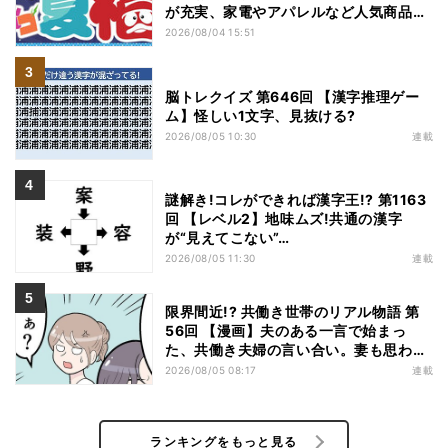
が充実、家電やアパレルなど人気商品も
特価
2026/08/04 15:51
脳トレクイズ 第646回 【漢字推理ゲー
ム】怪しい1文字、見抜ける?
2026/08/05 10:30
連載
謎解き!コレができれば漢字王!? 第1163
回 【レベル2】地味ムズ!共通の漢字
が“見えてこない”…
2026/08/05 11:30
連載
限界間近!? 共働き世帯のリアル物語 第
56回 【漫画】夫のある一言で始まっ
た、共働き夫婦の言い合い。妻も思わ
ず…
2026/08/05 08:17
連載
ランキングをもっと見る