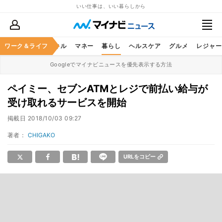
いい仕事は、いい暮らしから
ャリア
ワーク＆ライフ
ビジネススキル
マネー
暮らし
ヘルスケア
グルメ
レジャー
Googleでマイナビニュースを優先表示する方法
ペイミー、セブンATMとレジで前払い給与が
受け取れるサービスを開始
掲載日
2018/10/03 09:27
著者：
CHIGAKO
URLをコピー