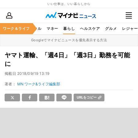
いい仕事は、いい暮らしから
ャリア
ワーク＆ライフ
ビジネススキル
マネー
暮らし
ヘルスケア
グルメ
レジャー
Googleでマイナビニュースを優先表示する方法
ヤマト運輸、「週4日」「週3日」勤務を可能
に
掲載日
2018/09/19 13:19
著者：
MN ワーク&ライフ編集部
URLをコピー