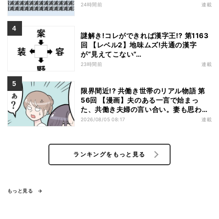
24時間前
連載
謎解き!コレができれば漢字王!? 第1163
回 【レベル2】地味ムズ!共通の漢字
が“見えてこない”…
23時間前
連載
限界間近!? 共働き世帯のリアル物語 第
56回 【漫画】夫のある一言で始まっ
た、共働き夫婦の言い合い。妻も思わ
ず…
2026/08/05 08:17
連載
ランキングをもっと見る
もっと見る