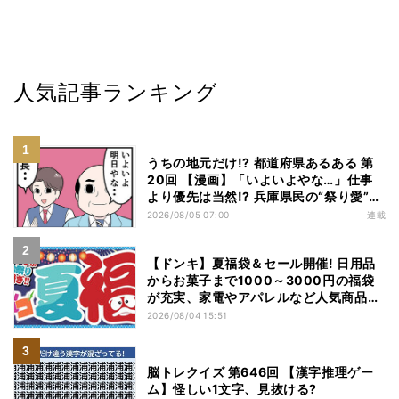
人気記事ランキング
うちの地元だけ!? 都道府県あるある 第
20回 【漫画】「いよいよやな…」仕事
より優先は当然!? 兵庫県民の“祭り愛”が
熱すぎた
2026/08/05 07:00
連載
【ドンキ】夏福袋＆セール開催! 日用品
からお菓子まで1000～3000円の福袋
が充実、家電やアパレルなど人気商品も
特価
2026/08/04 15:51
脳トレクイズ 第646回 【漢字推理ゲー
ム】怪しい1文字、見抜ける?