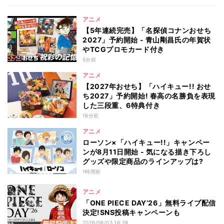
アニメ
【5年連続完売】「名探偵コナンおせち
2027」予約開始 - 青山剛昌氏の年賀状
やTCGプロモカード付き
5分前
アニメ
【2027年おせち】「ハイキュー!! おせ
ち2027」予約開始! 春高の名勝負を表現
した三段重、6特典付き
16分前
アニメ
ローソン×「ハイキュー!!」キャンペー
ンが8月11日開始 - 気になる描き下ろし
グッズや限定商品のラインアップは?
1時間前
アニメ
「ONE PIECE DAY’26」無料ライブ配信
決定!SNS投稿キャンペーンも
2026/08/03 16:28