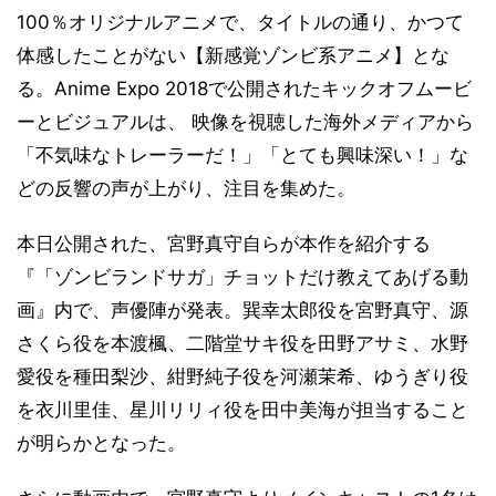
100％オリジナルアニメで、タイトルの通り、かつて
体感したことがない【新感覚ゾンビ系アニメ】とな
る。Anime Expo 2018で公開されたキックオフムービ
ーとビジュアルは、 映像を視聴した海外メディアから
「不気味なトレーラーだ！」「とても興味深い！」な
どの反響の声が上がり、注目を集めた。
本日公開された、宮野真守自らが本作を紹介する
『「ゾンビランドサガ」チョットだけ教えてあげる動
画』内で、声優陣が発表。巽幸太郎役を宮野真守、源
さくら役を本渡楓、二階堂サキ役を田野アサミ、水野
愛役を種田梨沙、紺野純子役を河瀬茉希、ゆうぎり役
を衣川里佳、星川リリィ役を田中美海が担当すること
が明らかとなった。