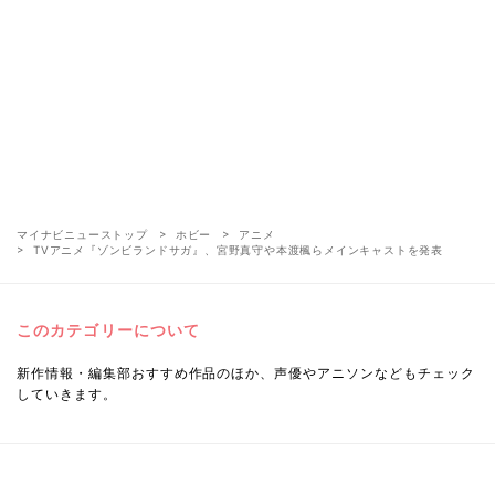
マイナビニューストップ
ホビー
アニメ
TVアニメ『ゾンビランドサガ』、宮野真守や本渡楓らメインキャストを発表
このカテゴリーについて
新作情報・編集部おすすめ作品のほか、声優やアニソンなどもチェック
していきます。