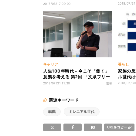
プン
2018/07/31
2017/08/17 09:00
キャリア
暮らし
人生100年時代 - 今こそ「働く」
家族の反
意義を考える 第2回 「文系フリー
ル世代は
ランス」黒田さん - 転職で仕事の
2018/07/30
2018/07/31 11:30
連載
可能性を広げる
関連キーワード
転職
ミレニアル世代
URLをコピー