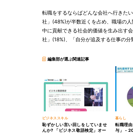
転職をするならばどんな会社へ行きたい
社」(48%)が半数近くを占め、職場
中に貢献できる社会的価値を生み出す会社
社」(18%)、「自分が追及する仕事の分
編集部が選ぶ関連記事
ビジネススキル
暮らし
恥ずかしい言い回しをしていませ
転職理由
んか? 「ビジネス敬語検定」オー
与」 - 