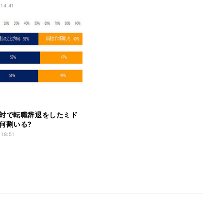
 14:41
対で転職辞退をしたミド
何割いる?
 18:51