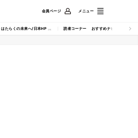
会員ページ
メニュー
はたらくの未来へ/日本HP
読者コーナー
おすすめナビ
マイナビB