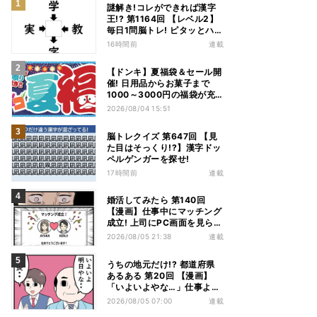
謎解き!コレができれば漢字
王!? 第1164回 【レベル2】
毎日1問脳トレ! ピタッとハマ
る漢字はどれだ?
16時間前
連載
【ドンキ】夏福袋＆セール開
催! 日用品からお菓子まで
1000～3000円の福袋が充
実、家電やアパレルなど人気
2026/08/04 15:51
商品も特価
脳トレクイズ 第647回 【見
た目はそっくり!?】漢字ドッ
ペルゲンガーを探せ!
17時間前
連載
婚活してみたら 第140回
【漫画】仕事中にマッチング
成立! 上司にPC画面を見られ
た結果…
2026/08/05 21:38
連載
うちの地元だけ!? 都道府県
あるある 第20回 【漫画】
「いよいよやな…」仕事より
優先は当然!? 兵庫県民の“祭
2026/08/05 07:00
連載
り愛”が熱すぎた