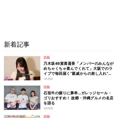
新着記事
芸能
乃木坂46賀喜遥香「メンバーのみんなが
めちゃくちゃ喜んでくれて」大阪でのラ
イブで毎回届く“親戚からの差し入れ”と
は？
1時間前
芸能
石垣牛の握りに豚串…ガレッジセール・
ゴリおすすめ！ 故郷・沖縄グルメの名店
を語る
3時間前
芸能