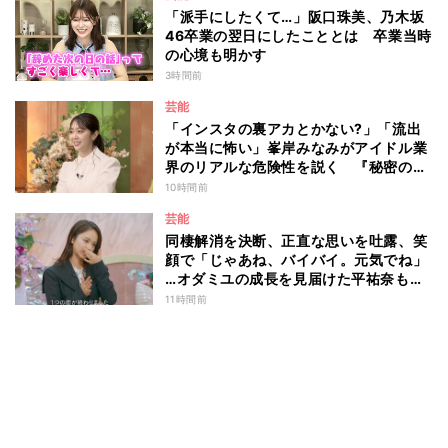
「派手にしたくて…」阪口珠美、乃木坂
46卒業の翌日にしたこととは 卒業当時
の心境も明かす
3時間前
芸能
「インスタの裏アカとかない?」「流出
が本当に怖い」峯岸みなみがアイドル業
界のリアルな危険性を説く 『秘密のマ
マ園』特別編
10時間前
芸能
同棲解消を決断、正直な思いを吐露、笑
顔で「じゃあね、バイバイ。元気でね」
…オダミユの成長を見届けた平祐奈も思
わず涙 『ガールオアレディ3』
11時間前