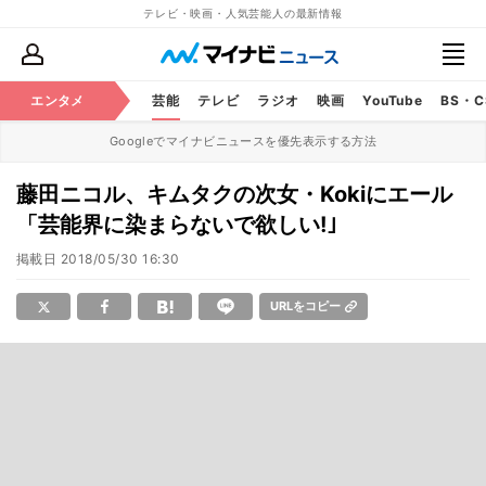
テレビ・映画・人気芸能人の最新情報
エンタメ
芸能
テレビ
ラジオ
映画
YouTube
BS・
Googleでマイナビニュースを優先表示する方法
藤田ニコル、キムタクの次女・Kokiにエール
「芸能界に染まらないで欲しい!｣
掲載日
2018/05/30 16:30
URLをコピー