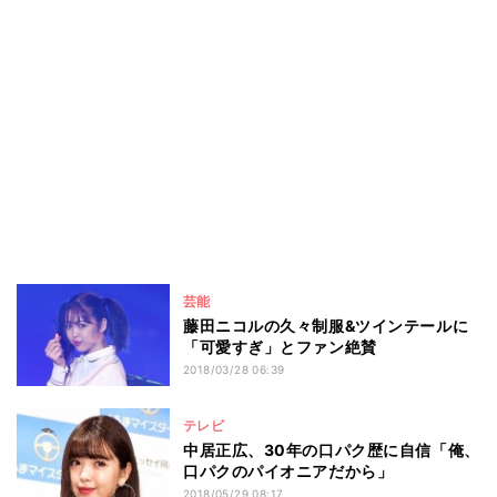
芸能
藤田ニコルの久々制服&ツインテールに
「可愛すぎ」とファン絶賛
2018/03/28 06:39
テレビ
中居正広、30年の口パク歴に自信「俺、
口パクのパイオニアだから」
2018/05/29 08:17