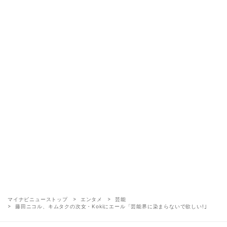
マイナビニューストップ
エンタメ
芸能
藤田ニコル、キムタクの次女・Kokiにエール「芸能界に染まらないで欲しい!｣