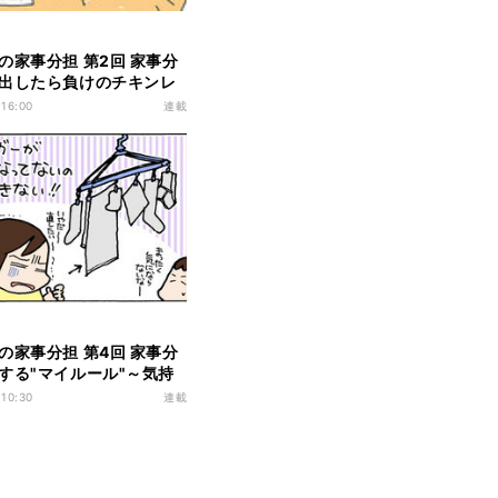
の家事分担 第2回 家事分
出したら負けのチキンレ
 16:00
連載
の家事分担 第4回 家事分
する"マイルール"～気持
事をするには～
 10:30
連載