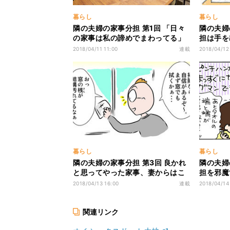
暮らし
暮らし
隣の夫婦の家事分担 第1回 「日々
隣の夫婦
の家事は私の諦めでまわってる」
担は手を
共働き妻のホンネ座談会
ース
2018/04/11 11:00
連載
2018/04/12
暮らし
暮らし
隣の夫婦の家事分担 第3回 良かれ
隣の夫婦
と思ってやった家事、妻からはこ
担を邪魔
う見えていました
ちよく家
2018/04/13 16:00
連載
2018/04/14
関連リンク