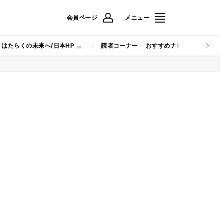
会員ページ
メニュー
はたらくの未来へ/日本HP
読者コーナー
おすすめナビ
マイナビB