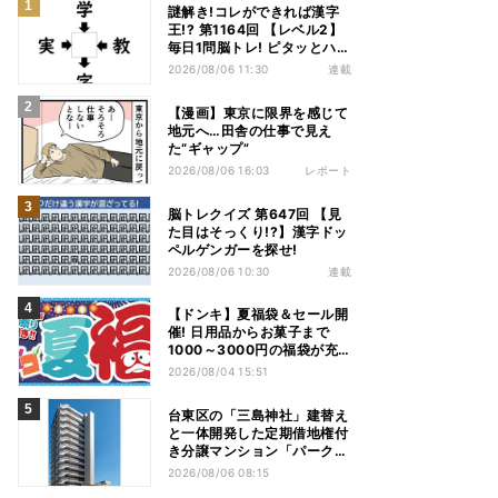
謎解き!コレができれば漢字
王!? 第1164回 【レベル2】
毎日1問脳トレ! ピタッとハマ
る漢字はどれだ?
2026/08/06 11:30
連載
【漫画】東京に限界を感じて
地元へ…田舎の仕事で見え
た“ギャップ”
2026/08/06 16:03
レポート
脳トレクイズ 第647回 【見
た目はそっくり!?】漢字ドッ
ペルゲンガーを探せ!
2026/08/06 10:30
連載
【ドンキ】夏福袋＆セール開
催! 日用品からお菓子まで
1000～3000円の福袋が充
実、家電やアパレルなど人気
2026/08/04 15:51
商品も特価
台東区の「三島神社」建替え
と一体開発した定期借地権付
き分譲マンション「パークホ
ームズ入谷」竣工
2026/08/06 08:15