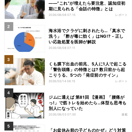
――“これ”が増えたら要注意、認知症初
期に見られる「会話の特徴」とは
2026/08/08 07:15
レポート
海水浴でクラゲに刺されたら…「真水で
洗う」「酢が毒に効く」はNG!? - 正し
い応急処置を医師が解説
2026/08/08 07:11
くも膜下出血の前兆、5人に1人で起こる
「警告頭痛」の特徴とは? 数日前から起
こりうる、5つの「発症前のサイン」
2026/03/14 06:15
レポート
ジムに通えば 第81回 【漫画】「腰痛が
っ!」で筋トレを始めたら…体型も思考も
別人になっていた
2026/08/03 07:00
連載
「お盆休み前の子どものかぜ」どう対策