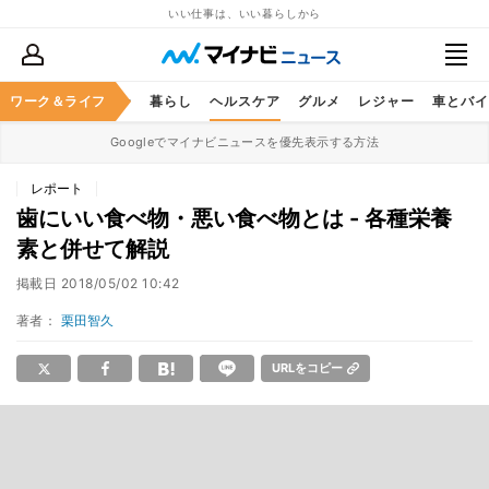
いい仕事は、いい暮らしから
ジネススキル
ワーク＆ライフ
マネー
暮らし
ヘルスケア
グルメ
レジャー
車とバイ
Googleでマイナビニュースを優先表示する方法
レポート
歯にいい食べ物・悪い食べ物とは - 各種栄養
素と併せて解説
掲載日
2018/05/02 10:42
著者：
栗田智久
URLをコピー