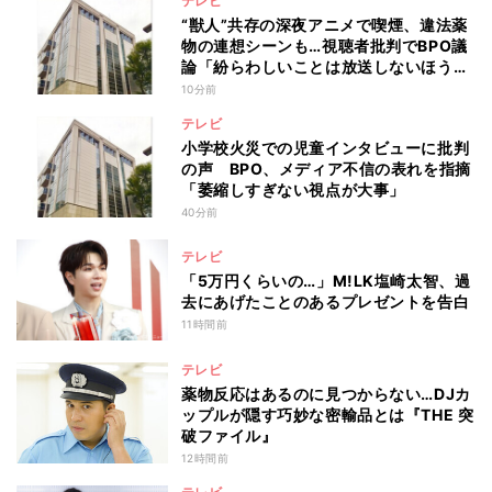
テレビ
“獣人”共存の深夜アニメで喫煙、違法薬
物の連想シーンも…視聴者批判でBPO議
論「紛らわしいことは放送しないほう
が」
10分前
テレビ
小学校火災での児童インタビューに批判
の声 BPO、メディア不信の表れを指摘
「萎縮しすぎない視点が大事」
40分前
テレビ
「5万円くらいの…」M!LK塩崎太智、過
去にあげたことのあるプレゼントを告白
11時間前
テレビ
薬物反応はあるのに見つからない…DJカ
ップルが隠す巧妙な密輸品とは『THE 突
破ファイル』
12時間前