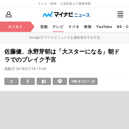
テレビ・映画・人気芸能人の最新情報
エンタメ
芸能
テレビ
ラジオ
映画
YouTube
BS・
Googleでマイナビニュースを優先表示する方法
佐藤健、永野芽郁は「大スターになる」朝ド
ラでのブレイク予言
掲載日
2018/01/18 13:45
URLをコピー