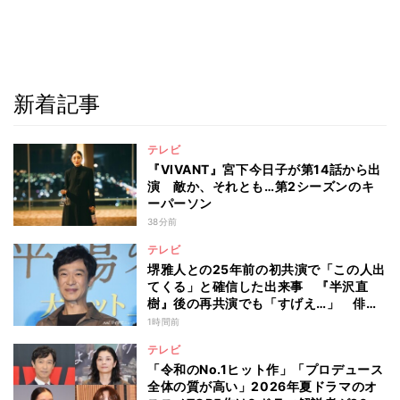
新着記事
テレビ
『VIVANT』宮下今日子が第14話から出
演 敵か、それとも…第2シーズンのキ
ーパーソン
38分前
テレビ
堺雅人との25年前の初共演で「この人出
てくる」と確信した出来事 『半沢直
樹』後の再共演でも「すげえ…」 俳優
としての“初体験”を阿部寛が告白
1時間前
テレビ
「令和のNo.1ヒット作」「プロデュース
全体の質が高い」2026年夏ドラマのオ