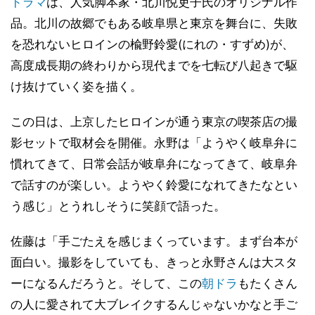
ドラマ
は、人気脚本家・北川悦吏子氏のオリジナル作
品。北川の故郷でもある岐阜県と東京を舞台に、失敗
を恐れないヒロインの楡野鈴愛(にれの・すずめ)が、
高度成長期の終わりから現代までを七転び八起きで駆
け抜けていく姿を描く。
この日は、上京したヒロインが通う東京の喫茶店の撮
影セットで取材会を開催。永野は「ようやく岐阜弁に
慣れてきて、日常会話が岐阜弁になってきて、岐阜弁
で話すのが楽しい。ようやく鈴愛になれてきたなとい
う感じ」とうれしそうに笑顔で語った。
佐藤は「手ごたえを感じまくっています。まず台本が
面白い。撮影をしていても、きっと永野さんは大スタ
ーになるんだろうと。そして、この
朝ドラ
もたくさん
の人に愛されて大ブレイクするんじゃないかなと手ご