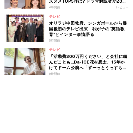
ススメTOP5作は? ドラマ解説者が20作
の傾向を“視聴率無視”で徹底分析
4時間前
レビュー
テレビ
オリラジ中田敦彦、シンガポールから帰
国後初のテレビ出演 我が子の“英語教
育”とインター事情語る
5時間前
テレビ
「活動費300万円ください」と会社に頼
んだことも…Da-iCE花村想太、15年か
けてドーム公演へ「ずーっとうっすらや
けど右肩上がり続けられていた」
9時間前