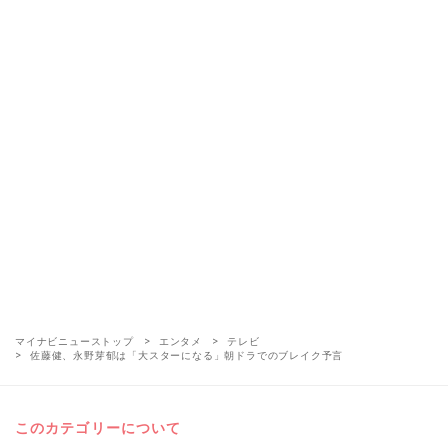
マイナビニューストップ
エンタメ
テレビ
佐藤健、永野芽郁は「大スターになる」朝ドラでのブレイク予言
このカテゴリーについて