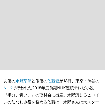
女優の
永野芽郁
と俳優の
佐藤健
が18日、東京・渋谷の
NHK
で行われた2018年度前期NHK連続テレビ小説
『半分、青い。』の取材会に出席。永野演じるヒロイ
ンの幼なじみ役を務める佐藤は「永野さんは大スター