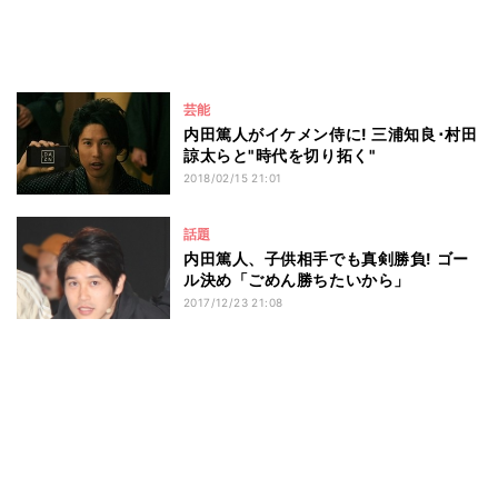
芸能
内田篤人がイケメン侍に! 三浦知良･村田
諒太らと"時代を切り拓く"
2018/02/15 21:01
話題
内田篤人、子供相手でも真剣勝負! ゴー
ル決め「ごめん勝ちたいから」
2017/12/23 21:08