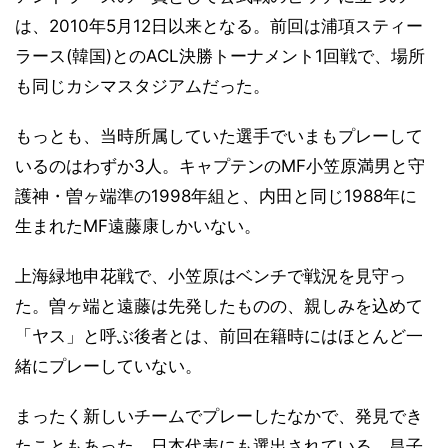
は、2010年5月12日以来となる。前回は浦項スティー
ラース(韓国)とのACL決勝トーナメント1回戦で、場所
も同じカシマスタジアムだった。
もっとも、当時所属していた選手でいまもプレーして
いるのはわずか3人。キャプテンのMF小笠原満男と守
護神・曽ヶ端準の1998年組と、内田と同じ1988年に
生まれたMF遠藤康しかいない。
上海緑地申花戦で、小笠原はベンチで戦況を見守っ
た。曽ヶ端と遠藤は先発したものの、親しみを込めて
「ヤス」と呼ぶ後者とは、前回在籍時にはほとんど一
緒にプレーしていない。
まったく新しいチームでプレーしたなかで、発見でき
たこともあった。日本代表にも選出されている、昌子