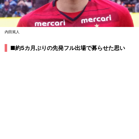
内田篤人
■約5カ月ぶりの先発フル出場で募らせた思い