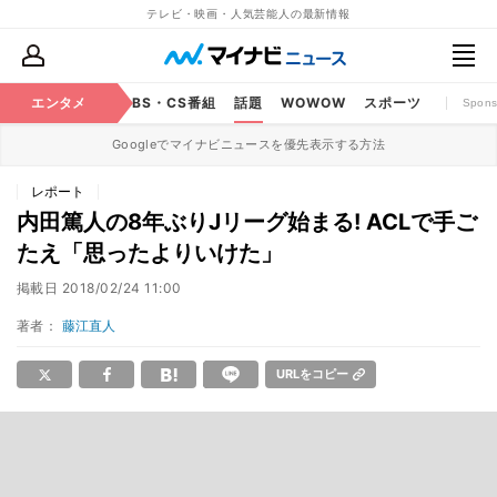
テレビ・映画・人気芸能人の最新情報
映画
エンタメ
YouTube
BS・CS番組
話題
WOWOW
スポーツ
Spons
Googleでマイナビニュースを優先表示する方法
レポート
内田篤人の8年ぶりJリーグ始まる! ACLで手ご
たえ「思ったよりいけた」
掲載日
2018/02/24 11:00
著者：
藤江直人
URLをコピー