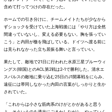
含めて打ってつけの存在だった。
ホームでの引き分けに、チームメイトたちが少なから
ずショックを受けていた上海戦後には「やり方は全然
間違っていないし、変える必要もない。胸を張ってい
こう」と内田が檄を飛ばしている。ドイツへ渡る前に
は見られなかった立ち居振る舞いと言っていい。
果たして、敵地で21日に行われた水原三星ブルーウィ
ングス(韓国)とのACL第2戦は2‐1で勝利した。清水エ
スパルスの敵地に乗り込む25日のJ1開幕戦をにらみ、
遠征には帯同しなかった内田の言葉がしっかりと生か
されていた。
「これからは小さな筋肉系のけがとかがあると思う
よ。そういうのを適当にごまかしながら、やっていく