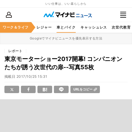
いい仕事は、いい暮らしから
ヘルスケア
ワーク＆ライフ
グルメ
レジャー
車とバイク
キャッシュレス
次世代教育
Googleでマイナビニュースを優先表示する方法
レポート
東京モーターショー2017開幕! コンパニオン
たちが誘う次世代の扉--写真55枚
掲載日
2017/10/25 15:31
URLをコピー