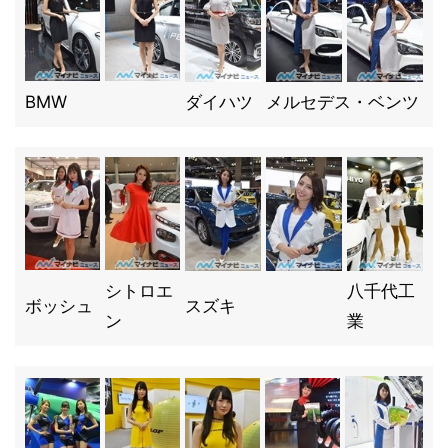
BMW
ダイハツ
メルセデス・ベンツ
シトロエ
八千代工
ボッシュ
スズキ
ン
業