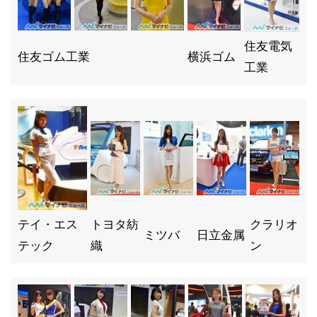
住友電気
住友ゴム工業
横浜ゴム
工業
テイ・エス
トヨタ紡
クラリオ
ミツバ
日立金属
テック
織
ン