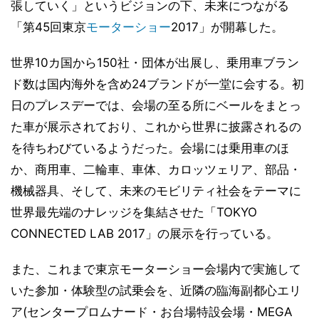
張していく」というビジョンの下、未来につながる
「第45回東京
モーターショー
2017」が開幕した。
世界10カ国から150社・団体が出展し、乗用車ブラン
ド数は国内海外を含め24ブランドが一堂に会する。初
日のプレスデーでは、会場の至る所にベールをまとっ
た車が展示されており、これから世界に披露されるの
を待ちわびているようだった。会場には乗用車のほ
か、商用車、二輪車、車体、カロッツェリア、部品・
機械器具、そして、未来のモビリティ社会をテーマに
世界最先端のナレッジを集結させた「TOKYO
CONNECTED LAB 2017」の展示を行っている。
また、これまで東京モーターショー会場内で実施して
いた参加・体験型の試乗会を、近隣の臨海副都心エリ
ア(センタープロムナード・お台場特設会場・MEGA