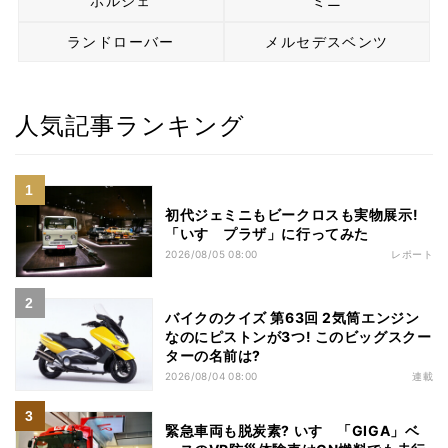
ポルシェ
ミニ
ランドローバー
メルセデスベンツ
人気記事ランキング
初代ジェミニもビークロスも実物展示!
「いすゞプラザ」に行ってみた
2026/08/05 08:00
レポート
バイクのクイズ 第63回 2気筒エンジン
なのにピストンが3つ! このビッグスクー
ターの名前は?
2026/08/04 08:00
連載
緊急車両も脱炭素? いすゞ「GIGA」ベ