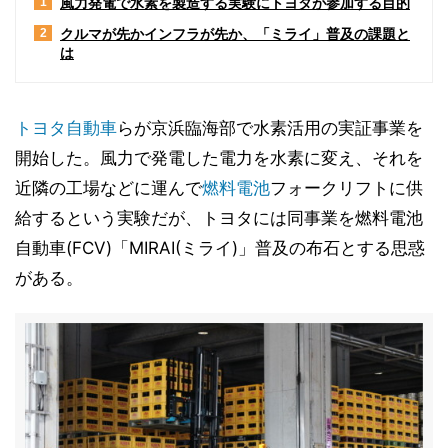
風力発電で水素を製造する実験にトヨタが参加する目的
1
クルマが先かインフラが先か、「ミライ」普及の課題と
2
は
トヨタ
自動車
らが京浜臨海部で水素活用の実証事業を
開始した。風力で発電した電力を水素に変え、それを
近隣の工場などに運んで
燃料電池
フォークリフトに供
給するという実験だが、トヨタには同事業を燃料電池
自動車(FCV)「MIRAI(ミライ)」普及の布石とする思惑
がある。