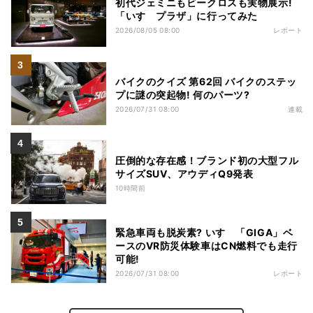
初代ジェミニもビークロスも実物展示!
「いすゞプラザ」に行ってみた
2026/08/05 08:00
レポート
バイクのクイズ 第62回 バイクのステッ
プに謎の突起物! 何のパーツ?
2026/07/31 08:00
連載
圧倒的な存在感！ブランド初の大型フル
サイズSUV、アウディQ9発表
10時間前
緊急車両も脱炭素? いすゞ「GIGA」ベ
ースのVR防災体験車はCN燃料でも走行
可能!
2026/07/31 08:00
レポート