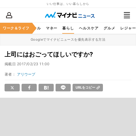
いい仕事は、いい暮らしから
ャリア
ワーク＆ライフ
ビジネススキル
マネー
暮らし
ヘルスケア
グルメ
レジャー
Googleでマイナビニュースを優先表示する方法
上司にはおごってほしいですか?
掲載日
2017/02/23 11:00
著者：
アリウープ
URLをコピー