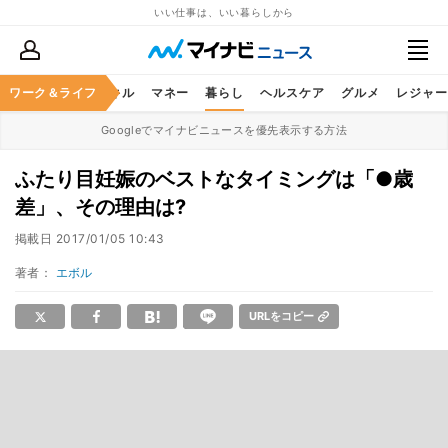
いい仕事は、いい暮らしから
ャリア
ワーク＆ライフ
ビジネススキル
マネー
暮らし
ヘルスケア
グルメ
レジャー
Googleでマイナビニュースを優先表示する方法
ふたり目妊娠のベストなタイミングは「●歳
差」、その理由は?
掲載日
2017/01/05 10:43
著者：
エボル
URLをコピー