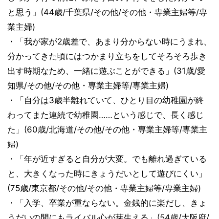
と思う」(44歳/千葉県/その他/その他・専業主婦等/専
業主婦)
・「我が家が2歳差で、あまり分からない時にうまれ、
分かってきた頃にはつかまり立ちをしてそろそろ歩き
出す時期なため、一緒に遊ぶことができる」(31歳/愛
知県/その他/その他・専業主婦等/専業主婦)
・「自分は3歳半離れていて、ひとり目の幼稚園が終
わってまた連続で幼稚園……という感じで、長く感じ
た」(60歳/北海道/その他/その他・専業主婦等/専業主
婦)
・「年が近すぎると自分が大変。でも離れ過ぎている
と、大きくなった時にきょうだいとして遊びにくい」
(75歳/東京都/その他/その他・専業主婦等/専業主婦)
・「入学、卒業が重ならない。金銭的に楽だし、きょ
うだいの間にもライバル心が芽生える」(54歳/大阪府/