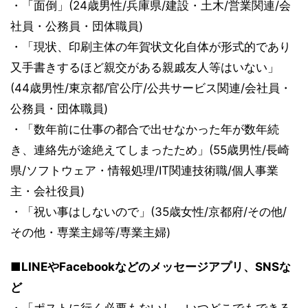
・「面倒」(24歳男性/兵庫県/建設・土木/営業関連/会
社員・公務員・団体職員)
・「現状、印刷主体の年賀状文化自体が形式的であり
又手書きするほど親交がある親戚友人等はいない」
(44歳男性/東京都/官公庁/公共サービス関連/会社員・
公務員・団体職員)
・「数年前に仕事の都合で出せなかった年が数年続
き、連絡先が途絶えてしまったため」(55歳男性/長崎
県/ソフトウェア・情報処理/IT関連技術職/個人事業
主・会社役員)
・「祝い事はしないので」(35歳女性/京都府/その他/
その他・専業主婦等/専業主婦)
■LINEやFacebookなどのメッセージアプリ、SNSな
ど