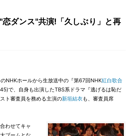
"恋ダンス"共演!「久しぶり」と再
のNHKホールから生放送中の『第67回NHK
紅白歌合
～23:45)で、自身も出演したTBS系ドラマ『逃げるは恥だ
スト審査員を務める主演の
新垣結衣
も、審査員席
合わせてキャ
大ブームとな