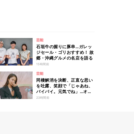
芸能
石垣牛の握りに豚串…ガレッ
ジセール・ゴリおすすめ！ 故
郷・沖縄グルメの名店を語る
15時間前
芸能
同棲解消を決断、正直な思い
を吐露、笑顔で「じゃあね、
バイバイ。元気でね」…オダ
ミユの成長を見届けた平祐奈
23時間前
も思わず涙 『ガールオアレ
ディ3』