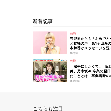
新着記事
芸能
芸能界からも「おめでと
と祝福の声 第1子出産
本舞香がメッセージを送
た、我が子が“同い年”の
10分前
とは 今月1日には2年在
芸能
た所属事務所からの退所
「派手にしたくて…」阪
告「自分の進むべき道を
美、乃木坂46卒業の翌
て考えながら…」
たこととは 卒業当時の
も明かす
15時間前
こちらも注目