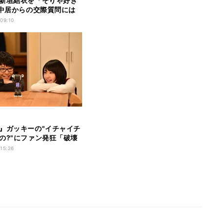
新垣結衣を「そりゃ好き
 中居からの交際質問には
」
 09:10
』ガッキーの"イチャイチ
の?"にファン発狂「破壊
」
 15:26