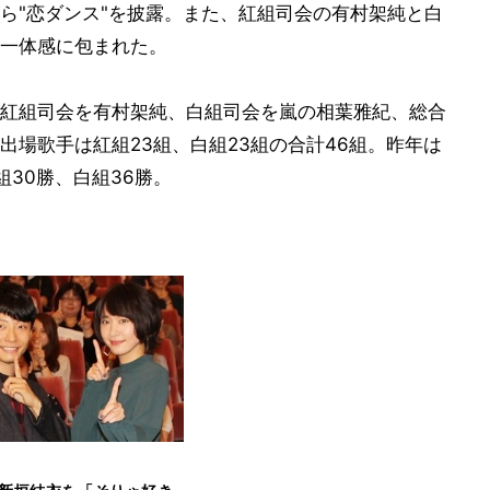
ら"恋ダンス"を披露。また、紅組司会の有村架純と白
一体感に包まれた。
紅組司会を有村架純、白組司会を嵐の相葉雅紀、総合
出場歌手は紅組23組、白組23組の合計46組。昨年は
30勝、白組36勝。