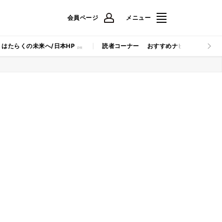
会員ページ
メニュー
はたらくの未来へ/日本HP
読者コーナー
おすすめナビ
マイナビB