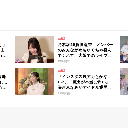
芸能
う」
乃木坂46賀喜遥香「メンバー
の山
のみんながめちゃくちゃ喜ん
っ
でくれて」大阪でのライブで
女優
毎回届く“親戚からの差し入
13時間前
籍し
れ”とは？
芸能
を報
口珠
「インスタの裏アカとかな
改め
日にし
い?」「流出が本当に怖い」
心境
峯岸みなみがアイドル業界の
リアルな危険性を説く 『秘
22時間前
密のママ園』特別編