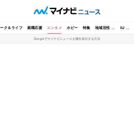
ワーク＆ライフ
就職応援
エンタメ
ホビー
特集
地域活性
IIJ
Googleでマイナビニュースを優先表示する方法