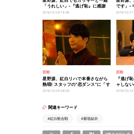
星野源、紅白でもガッキーと一緒
星野源、
「うれしい」-『逃げ恥』に感謝
です」-
「幸せ」
「シー!
2016/12/28 19:08
2016/12/17
芸能
芸能
星野源、紅白リハで本番さながら
『逃げ恥
熱唱! スタッフの"恋ダンス"に「す
ャしない
ごい!」
力やばい
2016/12/29 08:00
2016/12/14
関連キーワード
#紅白歌合戦
#新垣結衣