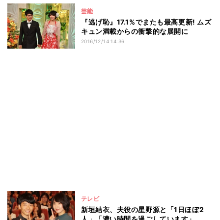
芸能
『逃げ恥』17.1%でまたも最高更新! ムズ
キュン満載からの衝撃的な展開に
2016/12/14 14:36
テレビ
新垣結衣、夫役の星野源と「1日ほぼ2
人」「濃い時間を過ごしています」