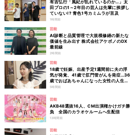
有吉弘行「風紀が乱れているのか…」太
田プロの1～2年目の芸人は先輩に挨拶し
ていない!? 青色1号カミムラが言及
1時間前
芸能
AI診断と品質管理で大規模修繕の新たな
価値を生み出す 株式会社アケボノのDX
最前線
2時間前
芸能
18歳で妊娠、出産予定1週間前に夫の浮
気が発覚、41歳で肛門管がんを発症…36
歳でおばあちゃんになった女性の人生に
島田珠代も思わず涙 『愛のハイエナ
5時間前
season6』
芸能
AKB48選抜16人、CM出演権かけガチ勝
負 全国のカラオケルームへ生配信
13時間前
芸能