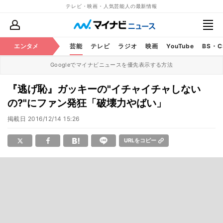
テレビ・映画・人気芸能人の最新情報
エンタメ
芸能
テレビ
ラジオ
映画
YouTube
BS・
Googleでマイナビニュースを優先表示する方法
『逃げ恥』ガッキーの"イチャイチャしない
の?"にファン発狂「破壊力やばい」
掲載日
2016/12/14 15:26
URLをコピー