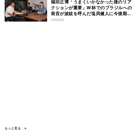
福田正博「うまくいかなかった後のリア
クションが重要」W杯でのブラジルへの
発言が波紋を呼んだ塩貝健人に今後期待
することは？
16時間前
もっと見る