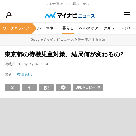
いい仕事は、いい暮らしから
ャリア
ワーク＆ライフ
ビジネススキル
マネー
暮らし
ヘルスケア
グルメ
レジャー
Googleでマイナビニュースを優先表示する方法
東京都の待機児童対策、結局何が変わるの?
掲載日
2016/09/14 19:30
著者：
横山茉紀
URLをコピー