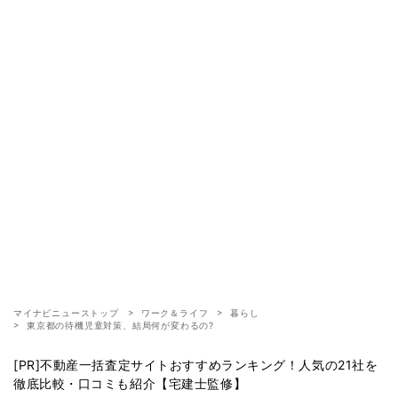
マイナビニューストップ
ワーク＆ライフ
暮らし
東京都の待機児童対策、結局何が変わるの?
[PR]不動産一括査定サイトおすすめランキング！人気の21社を
徹底比較・口コミも紹介【宅建士監修】