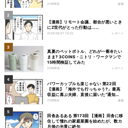
21時間前
連載
【漫画】リモート会議、都合が悪いとき
にZ世代がとった行動は......
2026/08/07 16:03
レポート
真夏のペットボトル、どれが一番冷たい
まま? 3COINS・ニトリ・ワークマンで
15時間検証してみた
23時間前
レポート
パワーカップルも楽じゃない 第22回
【漫画】「海外でも行っちゃう?」最高
収益に喜ぶ夫婦、直後に届いた“通知
書”で現実に戻された
21時間前
連載
田舎あるある 第173回 【漫画】田舎に移
住して憧れの家庭菜園を始めたが、数カ
月後の光景に絶句