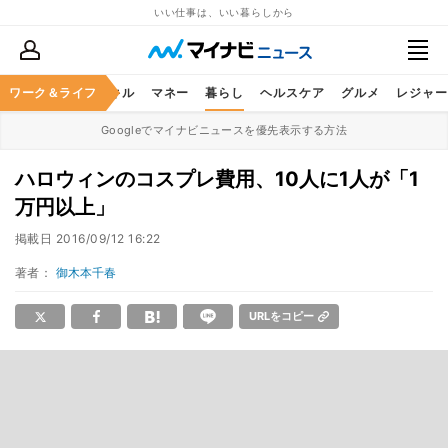
いい仕事は、いい暮らしから
ャリア
ワーク＆ライフ
ビジネススキル
マネー
暮らし
ヘルスケア
グルメ
レジャー
Googleでマイナビニュースを優先表示する方法
ハロウィンのコスプレ費用、10人に1人が「1
万円以上」
掲載日
2016/09/12 16:22
著者：
御木本千春
URLをコピー