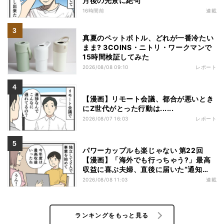
月後の光景に絶句
16時間前
連載
真夏のペットボトル、どれが一番冷たい
まま? 3COINS・ニトリ・ワークマンで
15時間検証してみた
2026/08/08 09:10
レポート
【漫画】リモート会議、都合が悪いとき
にZ世代がとった行動は......
2026/08/07 16:03
レポート
パワーカップルも楽じゃない 第22回
【漫画】「海外でも行っちゃう?」最高
収益に喜ぶ夫婦、直後に届いた“通知
書”で現実に戻された
2026/08/08 11:03
連載
ランキングをもっと見る