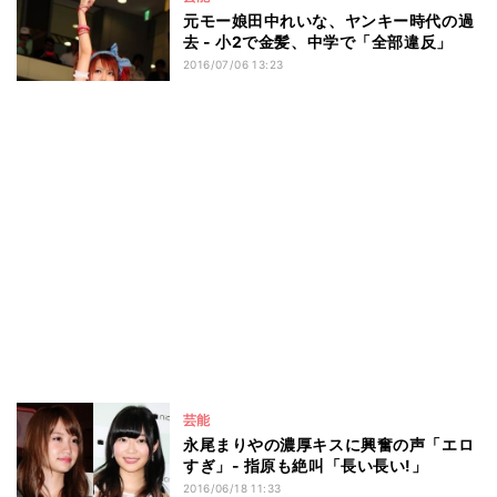
元モー娘田中れいな、ヤンキー時代の過
去 - 小2で金髪、中学で「全部違反」
2016/07/06 13:23
芸能
永尾まりやの濃厚キスに興奮の声「エロ
すぎ」- 指原も絶叫「長い長い!」
2016/06/18 11:33