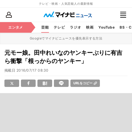
テレビ・映画・人気芸能人の最新情報
エンタメ
芸能
テレビ
ラジオ
映画
YouTube
BS・
Googleでマイナビニュースを優先表示する方法
元モー娘。田中れいなのヤンキーぶりに有吉
ら衝撃「根っからのヤンキー」
掲載日
2016/07/17 08:30
URLをコピー