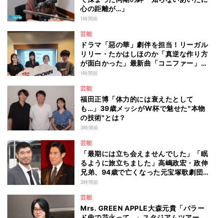
心の距離が…」
1時間前
芸能
ドラマ「惡の華」劇伴を担当！リーガル
リリー・たかはしほのか「真逆な作り方
が面白かった」最新曲「コニファー」制
作秘話も
1時間前
芸能
福田正博「体力的には衰えたとして
も…」39歳メッシがW杯で魅せた"本物
の技術"とは？
3時間前
芸能
「最期には立ち会えませんでした」「眠
るように旅立ちました」高嶋政宏・政伸
兄弟、94歳で亡くなった元宝塚歌劇団ト
ップスターの母・寿美花代を追悼 ここ
3時間前
数年は誤嚥性肺炎で入退院を繰り返して
芸能
いた
Mrs. GREEN APPLE大森元貴「バラー
ド曲で花火って…」スタジアムツアー