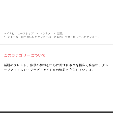
マイナビニューストップ
エンタメ
芸能
元モー娘。田中れいなのヤンキーぶりに有吉ら衝撃「根っからのヤンキー」
このカテゴリーについて
話題のタレント、俳優の情報を中心に要注目ネタを幅広く発信中。グル
ープアイドルや・グラビアアイドルの情報も充実しています。