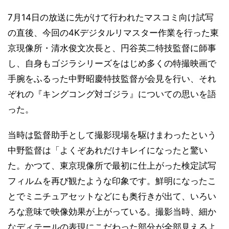
7月14日の放送に先がけて行われたマスコミ向け試写
の直後、今回の4Kデジタルリマスター作業を行った東
京現像所・清水俊文次長と、円谷英二特技監督に師事
し、自身もゴジラシリーズをはじめ多くの特撮映画で
手腕をふるった中野昭慶特技監督が会見を行い、それ
ぞれの『キングコング対ゴジラ』についての思いを語
った。
当時は監督助手として撮影現場を駆けまわったという
中野監督は「よくぞあれだけキレイになったと驚い
た。かつて、東京現像所で最初に仕上がった検定試写
フィルムを再び観たような印象です。鮮明になったこ
とでミニチュアセットなどにも奥行きが出て、いろい
ろな意味で映像効果が上がっている。撮影当時、細か
なディテールの表現にこだわった部分が全部見えるよ