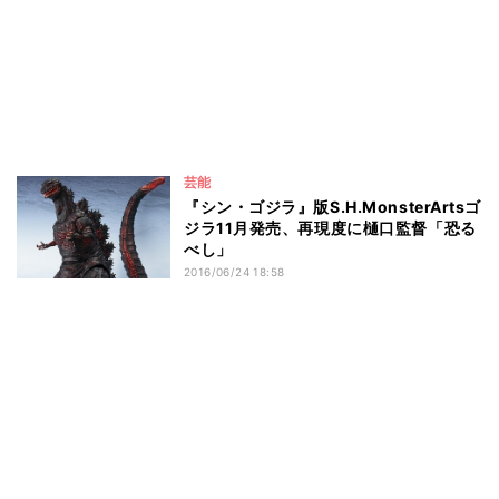
芸能
『シン・ゴジラ』版S.H.MonsterArtsゴ
ジラ11月発売、再現度に樋口監督「恐る
べし」
2016/06/24 18:58