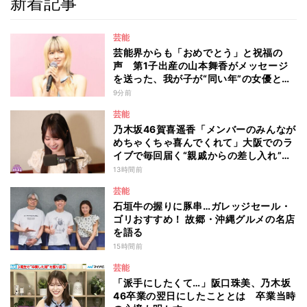
新着記事
芸能
芸能界からも「おめでとう」と祝福の
声 第1子出産の山本舞香がメッセージ
を送った、我が子が“同い年”の女優と
は 今月1日には2年在籍した所属事務所
9分前
からの退所を報告「自分の進むべき道を
芸能
改めて考えながら…」
乃木坂46賀喜遥香「メンバーのみんなが
めちゃくちゃ喜んでくれて」大阪でのラ
イブで毎回届く“親戚からの差し入れ”と
は？
13時間前
芸能
石垣牛の握りに豚串…ガレッジセール・
ゴリおすすめ！ 故郷・沖縄グルメの名店
を語る
15時間前
芸能
「派手にしたくて…」阪口珠美、乃木坂
46卒業の翌日にしたこととは 卒業当時