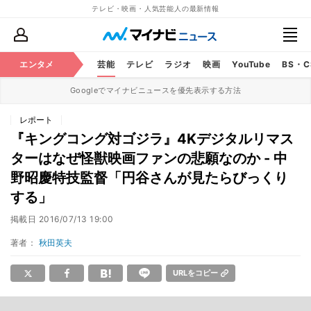
テレビ・映画・人気芸能人の最新情報
エンタメ
芸能
テレビ
ラジオ
映画
YouTube
BS・
Googleでマイナビニュースを優先表示する方法
レポート
『キングコング対ゴジラ』4Kデジタルリマス
ターはなぜ怪獣映画ファンの悲願なのか - 中
野昭慶特技監督「円谷さんが見たらびっくり
する」
掲載日
2016/07/13 19:00
著者：
秋田英夫
URLをコピー