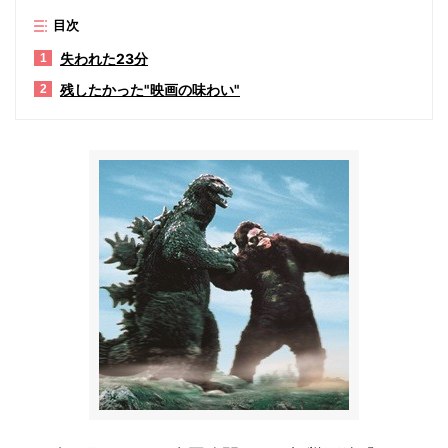
目次
失われた23分
1
残したかった"映画の味わい"
2