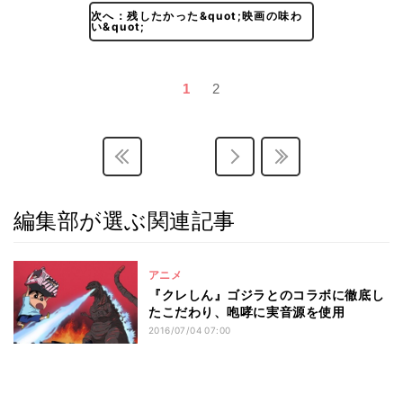
次へ：残したかった&quot;映画の味わ
い&quot;
1
2
編集部が選ぶ関連記事
アニメ
『クレしん』ゴジラとのコラボに徹底し
たこだわり、咆哮に実音源を使用
2016/07/04 07:00