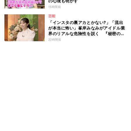
の心境も明かす
15時間前
芸能
「インスタの裏アカとかない?」「流出
が本当に怖い」峯岸みなみがアイドル業
界のリアルな危険性を説く 『秘密のマ
マ園』特別編
22時間前