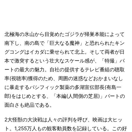
北極海の氷山から目覚めたゴジラが帰巣本能によって
南下し、南の島で「巨大なる魔神」と恐れられたキン
グコングはイカダに乗せられて北上。そして両者が日
本で激突するという壮大なスケール感が、「特撮」パ
ートの最大の魅力。自社の提供するテレビ番組の聴取
率(視聴率)獲得のため、周囲の迷惑などおかまいなし
に暴走するパシフィック製薬の多湖宣伝部長(有島一
郎)をはじめとする、「本編(人間側の芝居)」パートの
面白さも絶品である。
2大怪獣の大決戦は人々の評判を呼び、映画は大ヒッ
ト。1,255万人もの観客動員数を記録している。この好