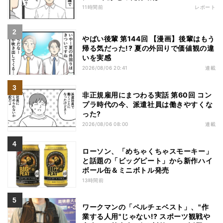
11時間前
レポート
やばい後輩 第144回 【漫画】後輩はもう
帰る気だった!? 夏の外回りで価値観の違
いを実感
2026/08/06 20:41
連載
非正規雇用にまつわる実話 第60回 コン
プラ時代の今、派遣社員は働きやすくな
った?
2026/08/06 08:00
連載
ローソン、「めちゃくちゃスモーキー」
と話題の「ビッグピート」から新作ハイ
ボール缶＆ミニボトル発売
13時間前
ワークマンの「ペルチェベスト」、"作
業する人用"じゃない!? スポーツ観戦や