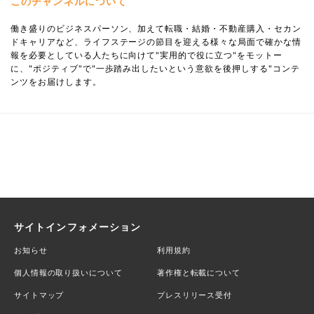
このチャンネルについて
働き盛りのビジネスパーソン、加えて転職・結婚・不動産購入・セカン
ドキャリアなど、ライフステージの節目を迎える様々な局面で確かな情
報を必要としている人たちに向けて"実用的で役に立つ"をモットー
に、"ポジティブ"で"一歩踏み出したいという意欲を後押しする"コンテ
ンツをお届けします。
サイトインフォメーション
お知らせ
利用規約
個人情報の取り扱いについて
著作権と転載について
サイトマップ
プレスリリース受付