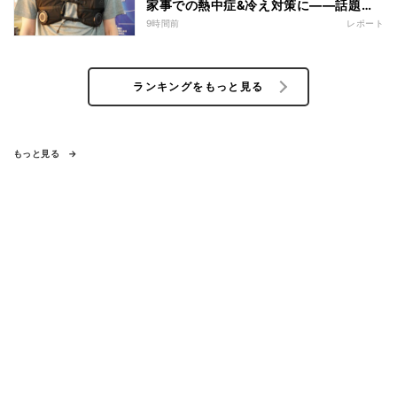
家事での熱中症&冷え対策に――話題の
商品を徹底検証
9時間前
レポート
ランキングをもっと見る
もっと見る