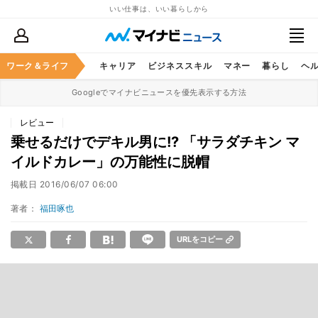
いい仕事は、いい暮らしから
ワーク＆ライフ
キャリア
ビジネススキル
マネー
暮らし
ヘ
Googleでマイナビニュースを優先表示する方法
レビュー
乗せるだけでデキル男に!? 「サラダチキン マ
イルドカレー」の万能性に脱帽
掲載日
2016/06/07 06:00
著者：
福田啄也
URLをコピー