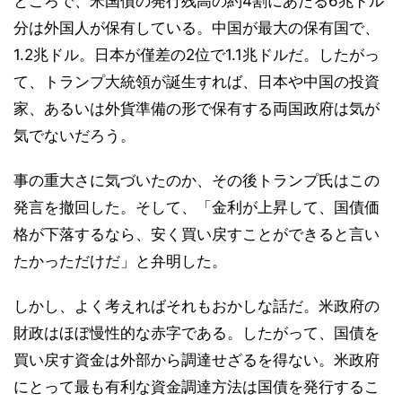
ところで、米国債の発行残高の約4割にあたる6兆ドル
分は外国人が保有している。中国が最大の保有国で、
1.2兆ドル。日本が僅差の2位で1.1兆ドルだ。したがっ
て、トランプ大統領が誕生すれば、日本や中国の投資
家、あるいは外貨準備の形で保有する両国政府は気が
気でないだろう。
事の重大さに気づいたのか、その後トランプ氏はこの
発言を撤回した。そして、「金利が上昇して、国債価
格が下落するなら、安く買い戻すことができると言い
たかっただけだ」と弁明した。
しかし、よく考えればそれもおかしな話だ。米政府の
財政はほぼ慢性的な赤字である。したがって、国債を
買い戻す資金は外部から調達せざるを得ない。米政府
にとって最も有利な資金調達方法は国債を発行するこ