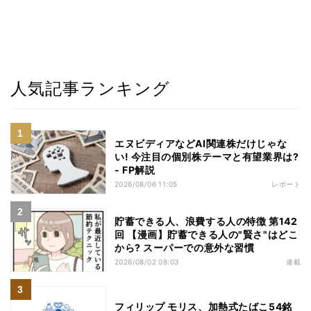
人気記事ランキング
エヌビディアなどAI関連株だけじゃな
い! 今注目の個別株テーマと有望業界は?
- FP解説
2026/08/06 11:05
レポート
貯蓄できる人、浪費する人の特徴 第142
回 【漫画】貯蓄できる人の"賢さ"はどこ
から? スーパーでの意外な習慣
2026/08/02 08:03
連載
フィリップ モリス、加熱式たばこ54銘