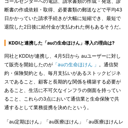
コールセンターへの電話、請求書類の作成・発送、診
断書の作成依頼・取得、必要書類の郵送などで平均43
日かかっていた請求手続きが大幅に短縮でき、最短で
退院した2日後に給付金が支払われた例もあるそうだ。
KDDIと連携した「auの生命ほけん」導入の理由は?
同社とKDDIが連携し、4月5日から auユーザーに対し
て販売を開始したのが
「auの生命ほけん 」
。通信契
約・保険契約とも、毎月支払いがあるストックビジネ
スであること、顧客と長期的な関係を構築する必要が
あること、生活に不可欠なインフラの側面を持ってい
ること、これらの3点において通信業と生命保険で共
通するとして業務提携を決めたという。
「au定期ほけん」「au医療ほけん」「au医療ほけんレ