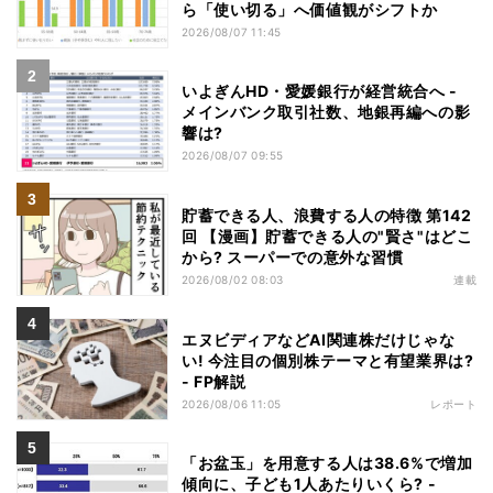
ら「使い切る」へ価値観がシフトか
2026/08/07 11:45
いよぎんHD・愛媛銀行が経営統合へ -
メインバンク取引社数、地銀再編への影
響は?
2026/08/07 09:55
貯蓄できる人、浪費する人の特徴 第142
回 【漫画】貯蓄できる人の"賢さ"はどこ
から? スーパーでの意外な習慣
2026/08/02 08:03
連載
エヌビディアなどAI関連株だけじゃな
い! 今注目の個別株テーマと有望業界は?
- FP解説
2026/08/06 11:05
レポート
「お盆玉」を用意する人は38.6%で増加
傾向に、子ども1人あたりいくら? -