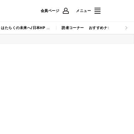
会員ページ
メニュー
はたらくの未来へ/日本HP
読者コーナー
おすすめナビ
マイナビB