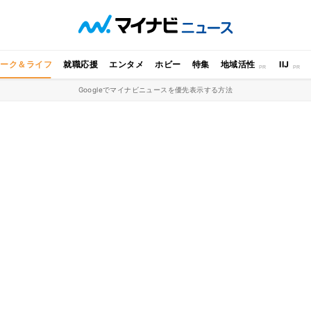
ワーク＆ライフ
就職応援
エンタメ
ホビー
特集
地域活性
IIJ
Googleでマイナビニュースを優先表示する方法