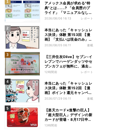
アメックス会員が求める"特
典"とは......? 「会員歴のプ
ライド」「マニュアルなしの
コンシェルジュ」など担当者
2026/08/06 16:13
レポート
から聞いた"裏話"も
本当にあった「キャッシュレ
ス決済」体験 第153回 【漫
画】「支払いは現金のみ」と
分かっていたのに……会計で
2026/08/05 06:11
連載
反射的に出してしまったもの
は
【三井住友Olive】セブン-イ
レブンでハーゲンダッツやセ
ブンカフェが無料に、過去最
大の特典規模の最大7万
12時間前
レポート
7,400円相当がもらえるキャ
ンペーンも - 夏休みの"酷暑
本当にあった「キャッシュレ
出費"を応援
ス決済」体験 第152回 【漫
画】ポイント還元キャンペー
ンにつられてアプリを入れた
2026/07/29 06:11
連載
結果……お得を逃したまさか
の理由
【楽天カード×進撃の巨人】
「超大型巨人」デザインの新
カードが登場 - 8月17日申込
受付・発行開始
13時間前