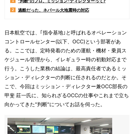
"判断"のプロ、ミッション･ディレクターって?
1
過酷だった、ネパール大地震時の対応
2
日本航空では、｢指令基地｣と呼ばれるオペレーション
コントロールセンター(以下、OCC)という部署があ
る。ここでは、定時発着のための運航・機材・乗員ス
ケジュール管理から、イレギュラー時の初動対応まで
行う。こうした業務の結論は、最高責任者であるミッ
ション・ディレクターの判断に任されるのだとか。そ
こで、今回はミッション・ディレクター兼OCC部長の
甲斐 莊一氏に、知られざるOCCの仕事やこれまで立ち
向かってきた"判断"についてお話を伺った。