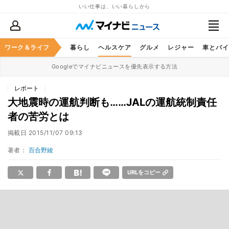
いい仕事は、いい暮らしから
ジネススキル
ワーク＆ライフ
マネー
暮らし
ヘルスケア
グルメ
レジャー
車とバイ
Googleでマイナビニュースを優先表示する方法
レポート
大地震時の運航判断も……JALの運航統制責任
者の苦労とは
掲載日
2015/11/07 09:13
著者：
百合野綾
URLをコピー