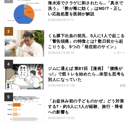
海水浴でクラゲに刺されたら…「真水で
洗う」「酢が毒に効く」はNG!? - 正し
い応急処置を医師が解説
2026/08/08 07:11
くも膜下出血の前兆、5人に1人で起こる
「警告頭痛」の特徴とは? 数日前から起
こりうる、5つの「発症前のサイン」
2026/03/14 06:15
レポート
ジムに通えば 第81回 【漫画】「腰痛が
っ!」で筋トレを始めたら…体型も思考も
別人になっていた
2026/08/03 07:00
連載
「お盆休み前の子どものかぜ」どう対策
する? - 約5人に1人が経験、旅行・帰省
への影響も
2026/08/07 10:55