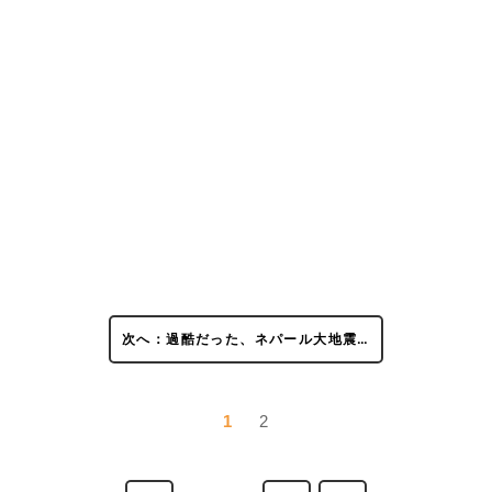
次へ：過酷だった、ネパール大地震…
1
2