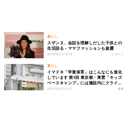
暮らし
スザンヌ、会話を理解しだした子供との
生活語る - ママファッションも披露
2015/10/15 18:14
レポート
暮らし
イマドキ「学童保育」はこんなにも進化
しています 第1回 東京都・東雲「キッズ
ベースキャンプ」には施設内にクライミ
ングコースが!
2015/10/15 15:27
連載