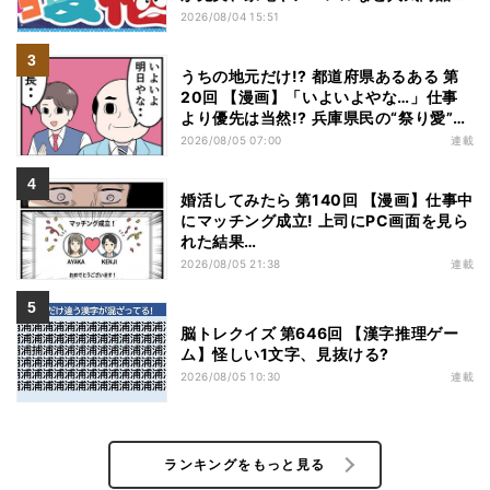
特価
2026/08/04 15:51
うちの地元だけ!? 都道府県あるある 第
20回 【漫画】「いよいよやな…」仕事
より優先は当然!? 兵庫県民の“祭り愛”が
熱すぎた
2026/08/05 07:00
連載
婚活してみたら 第140回 【漫画】仕事中
にマッチング成立! 上司にPC画面を見ら
れた結果…
2026/08/05 21:38
連載
脳トレクイズ 第646回 【漢字推理ゲー
ム】怪しい1文字、見抜ける?
2026/08/05 10:30
連載
ランキングをもっと見る