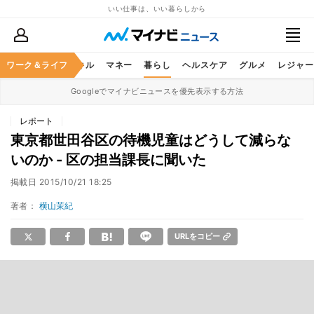
いい仕事は、いい暮らしから
ャリア
ワーク＆ライフ
ビジネススキル
マネー
暮らし
ヘルスケア
グルメ
レジャー
Googleでマイナビニュースを優先表示する方法
レポート
東京都世田谷区の待機児童はどうして減らな
いのか - 区の担当課長に聞いた
掲載日
2015/10/21 18:25
著者：
横山茉紀
URLをコピー